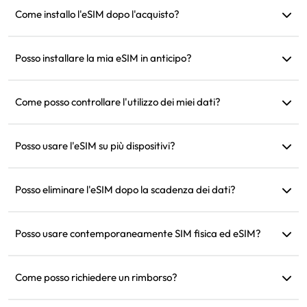
dei dati sarà lo stesso che sul tuo telefono.
Come installo l'eSIM dopo l'acquisto?
Vai alla sezione 'La mia eSIM' sul sito web e segui le istruzioni
per installarla.
Posso installare la mia eSIM in anticipo?
Sì, consigliamo di installarla e configurarla prima della
partenza, così puoi attivarla e usarla immediatamente
Come posso controllare l'utilizzo dei miei dati?
all'arrivo.
Puoi controllare l'utilizzo dei tuoi dati nella sezione 'La mia
eSIM' del sito web.
Posso usare l'eSIM su più dispositivi?
No, ogni eSIM può essere installata solo su un dispositivo.
Contatta il supporto clienti per i trasferimenti.
Posso eliminare l'eSIM dopo la scadenza dei dati?
Sì, ma puoi anche conservarla per ricaricarla in futuro per
viaggi nella stessa regione.
Posso usare contemporaneamente SIM fisica ed eSIM?
Sì, ma attiva solo i dati mobili sull'eSIM per evitare costi di
roaming aggiuntivi dalla SIM fisica.
Come posso richiedere un rimborso?
Se il tuo dispositivo non è compatibile, il viaggio è stato