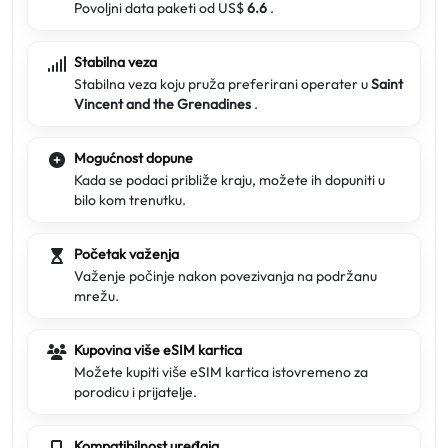
Povoljni data paketi od US$
6.6
.
Stabilna veza
Stabilna veza koju pruža preferirani operater u
Saint
Vincent and the Grenadines
.
Mogućnost dopune
Kada se podaci približe kraju, možete ih dopuniti u
bilo kom trenutku.
Početak važenja
Važenje počinje nakon povezivanja na podržanu
mrežu.
Kupovina više eSIM kartica
Možete kupiti više eSIM kartica istovremeno za
porodicu i prijatelje.
Kompatibilnost uređaja