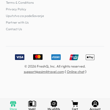
Terms & Conditions
Privacy Policy
Uputstvo za podešavanje
Partner with Us
Contact Us
Accepted payment methods: Visa, MasterCard, American E
© 2026 FreshQ, Inc. All rights reserved.
(
)
support@esim4travel.com
Online chat
Store
Vodič
My eSIMs
Cart
Account