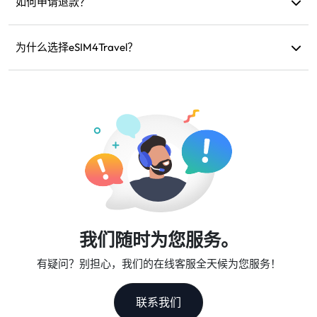
额外的漫游费用。
如何申请退款？
如果您的设备不兼容、旅行取消或存在技术问题，您可以申
请退款。退款将在5-7个工作日内退回原支付账户。
为什么选择eSIM4Travel？
我们提供灵活的数据计划、可靠的网络速度和优秀的客户支
持，是您可信赖的旅行伙伴。
我们随时为您服务。
有疑问？别担心，我们的在线客服全天候为您服务！
联系我们