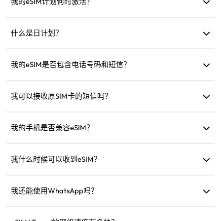
我的eSIM计划何时激活？
当连接到支持的网络时即自动激活。建议在出发前安装。
什么是日计划？
例如：如果在上午9点激活，有效期至次日上午9点。如果当
天流量用完，速度会降至128kbps，无需担心一次性用完流
我的eSIM是否包含电话号码和短信？
量。
我们仅提供数据服务，但您可以使用WhatsApp等应用进行通
讯。
我可以接收原SIM卡的短信吗？
可以，您可以同时激活eSIM和原SIM卡来接收短信，例如信用
卡通知。
我的手机是否兼容eSIM？
您可以访问我们的兼容性检查页面，快速确认设备是否支持
eSIM。
我什么时候可以收到eSIM？
购买后，您可以立即在网站的“我的eSIM”部分查看和使用。
我还能使用WhatsApp吗？
可以，您的WhatsApp号码、联系人和聊天记录会保持不变。