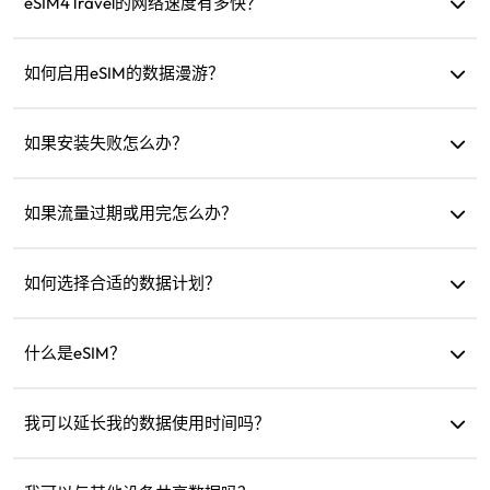
eSIM4Travel的网络速度有多快？
您可以在产品详情中查看支持的网络速度。网络强度取决于
当地运营商。
如何启用eSIM的数据漫游？
进入设备设置，打开“蜂窝网络”或“移动服务”，然后启用“数
据漫游”。
如果安装失败怎么办？
检查eSIM是否已安装，因为每个eSIM只能安装一次。如果问
题仍然存在，请联系客户支持。
如果流量过期或用完怎么办？
您可以在流量过期后充值或购买新计划。
如何选择合适的数据计划？
eSIM4Travel提供标准计划，例如1GB/7天或（3GB、5GB、
10GB、20GB）/30天。您可以根据需求选择并随时充值。
什么是eSIM？
eSIM是一种内置在手机中的电子SIM卡。下载并安装后，您可
以通过它连接互联网。
我可以延长我的数据使用时间吗？
可以，您可以购买新计划，新计划会在当前计划过期后自动