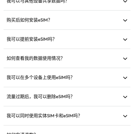
激活。
我可以与其他设备共享数据吗？
可以，您可以将网络共享给其他设备，数据使用与手机相
同。
购买后如何安装eSIM？
进入网站的“我的eSIM”部分，按照说明安装。
我可以提前安装eSIM吗？
可以，我们建议您在出发前安装并设置好，以便抵达后立即
启用使用。
如何查看我的数据使用情况？
您可以在网站的“我的eSIM”部分查看数据使用情况。
我可以在多个设备上使用eSIM吗？
不可以，每个eSIM只能安装在一台设备上。如需转移，请联
系客户支持。
流量过期后，我可以删除eSIM吗？
可以，但您也可以保留它以便未来再次前往同一地区时充值
使用。
我可以同时使用实体SIM卡和eSIM吗？
可以，但请只在eSIM上启用移动数据，以避免实体SIM卡产生