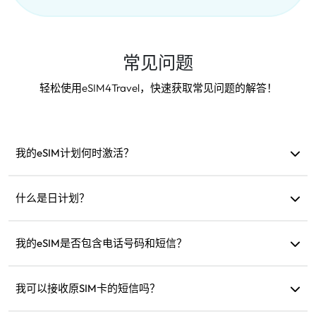
常见问题
轻松使用eSIM4Travel，快速获取常见问题的解答！
我的eSIM计划何时激活？
当连接到支持的网络时即自动激活。建议在出发前安装。
什么是日计划？
例如：如果在上午9点激活，有效期至次日上午9点。如果当
天流量用完，速度会降至128kbps，无需担心一次性用完流
我的eSIM是否包含电话号码和短信？
量。
我们仅提供数据服务，但您可以使用WhatsApp等应用进行通
讯。
我可以接收原SIM卡的短信吗？