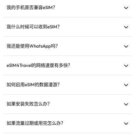
可以，您可以同时激活eSIM和原SIM卡来接收短信，例如信用
卡通知。
我的手机是否兼容eSIM？
您可以访问我们的兼容性检查页面，快速确认设备是否支持
eSIM。
我什么时候可以收到eSIM？
购买后，您可以立即在网站的“我的eSIM”部分查看和使用。
我还能使用WhatsApp吗？
可以，您的WhatsApp号码、联系人和聊天记录会保持不变。
eSIM4Travel的网络速度有多快？
您可以在产品详情中查看支持的网络速度。网络强度取决于
当地运营商。
如何启用eSIM的数据漫游？
进入设备设置，打开“蜂窝网络”或“移动服务”，然后启用“数
据漫游”。
如果安装失败怎么办？
检查eSIM是否已安装，因为每个eSIM只能安装一次。如果问
题仍然存在，请联系客户支持。
如果流量过期或用完怎么办？