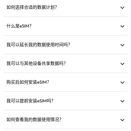
您可以在流量过期后充值或购买新计划。
如何选择合适的数据计划？
eSIM4Travel提供标准计划，例如1GB/7天或（3GB、5GB、
10GB、20GB）/30天。您可以根据需求选择并随时充值。
什么是eSIM？
eSIM是一种内置在手机中的电子SIM卡。下载并安装后，您可
以通过它连接互联网。
我可以延长我的数据使用时间吗？
可以，您可以购买新计划，新计划会在当前计划过期后自动
激活。
我可以与其他设备共享数据吗？
可以，您可以将网络共享给其他设备，数据使用与手机相
同。
购买后如何安装eSIM？
进入网站的“我的eSIM”部分，按照说明安装。
我可以提前安装eSIM吗？
可以，我们建议您在出发前安装并设置好，以便抵达后立即
启用使用。
如何查看我的数据使用情况？