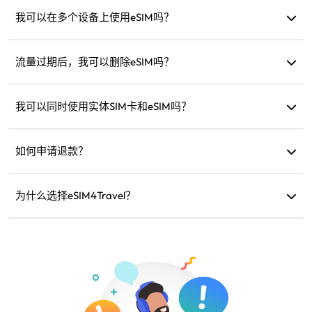
您可以在网站的“我的eSIM”部分查看数据使用情况。
我可以在多个设备上使用eSIM吗？
不可以，每个eSIM只能安装在一台设备上。如需转移，请联
系客户支持。
流量过期后，我可以删除eSIM吗？
可以，但您也可以保留它以便未来再次前往同一地区时充值
使用。
我可以同时使用实体SIM卡和eSIM吗？
可以，但请只在eSIM上启用移动数据，以避免实体SIM卡产生
额外的漫游费用。
如何申请退款？
如果您的设备不兼容、旅行取消或存在技术问题，您可以申
请退款。退款将在5-7个工作日内退回原支付账户。
为什么选择eSIM4Travel？
我们提供灵活的数据计划、可靠的网络速度和优秀的客户支
持，是您可信赖的旅行伙伴。