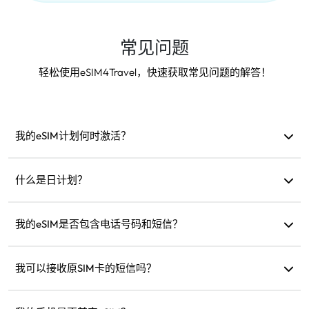
常见问题
轻松使用eSIM4Travel，快速获取常见问题的解答！
我的eSIM计划何时激活？
当连接到支持的网络时即自动激活。建议在出发前安装。
什么是日计划？
例如：如果在上午9点激活，有效期至次日上午9点。如果当
天流量用完，速度会降至128kbps，无需担心一次性用完流
我的eSIM是否包含电话号码和短信？
量。
我们仅提供数据服务，但您可以使用WhatsApp等应用进行通
讯。
我可以接收原SIM卡的短信吗？
可以，您可以同时激活eSIM和原SIM卡来接收短信，例如信用