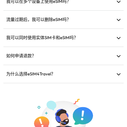
我可以在多个设备上使用eSIM吗？
不可以，每个eSIM只能安装在一台设备上。如需转移，请联
系客户支持。
流量过期后，我可以删除eSIM吗？
可以，但您也可以保留它以便未来再次前往同一地区时充值
使用。
我可以同时使用实体SIM卡和eSIM吗？
可以，但请只在eSIM上启用移动数据，以避免实体SIM卡产生
额外的漫游费用。
如何申请退款？
如果您的设备不兼容、旅行取消或存在技术问题，您可以申
请退款。退款将在5-7个工作日内退回原支付账户。
为什么选择eSIM4Travel？
我们提供灵活的数据计划、可靠的网络速度和优秀的客户支
持，是您可信赖的旅行伙伴。