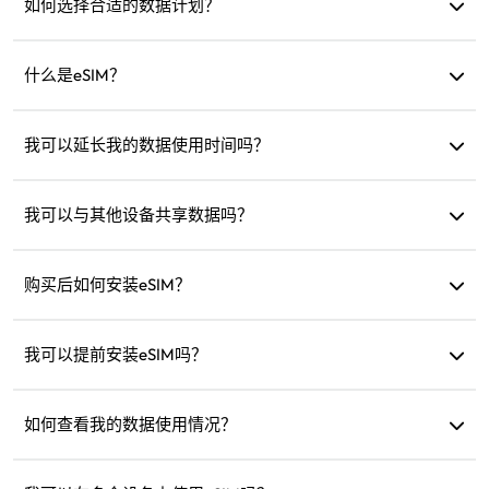
如何选择合适的数据计划？
eSIM4Travel提供标准计划，例如1GB/7天或（3GB、5GB、
10GB、20GB）/30天。您可以根据需求选择并随时充值。
什么是eSIM？
eSIM是一种内置在手机中的电子SIM卡。下载并安装后，您可
以通过它连接互联网。
我可以延长我的数据使用时间吗？
可以，您可以购买新计划，新计划会在当前计划过期后自动
激活。
我可以与其他设备共享数据吗？
可以，您可以将网络共享给其他设备，数据使用与手机相
同。
购买后如何安装eSIM？
进入网站的“我的eSIM”部分，按照说明安装。
我可以提前安装eSIM吗？
可以，我们建议您在出发前安装并设置好，以便抵达后立即
启用使用。
如何查看我的数据使用情况？
您可以在网站的“我的eSIM”部分查看数据使用情况。