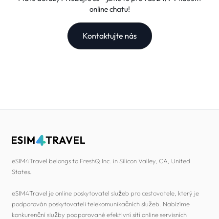
online chatu!
Kontaktujte nás
eSIM4Travel belongs to FreshQ Inc. in Silicon Valley, CA, United
States.
eSIM4Travel je online poskytovatel služeb pro cestovatele, který je
podporován poskytovateli telekomunikačních služeb. Nabízíme
konkurenční služby podporované efektivní sítí online servisních