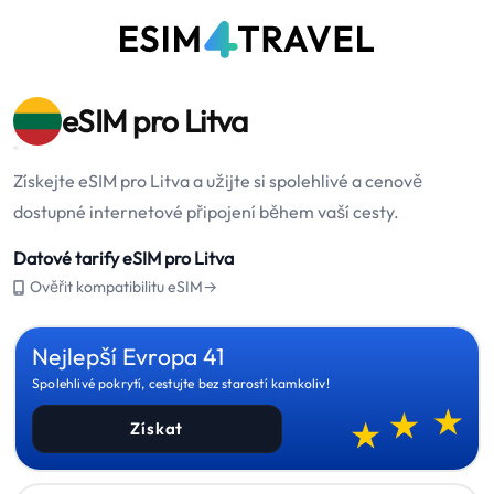
eSIM pro Litva
Získejte eSIM pro Litva a užijte si spolehlivé a cenově
dostupné internetové připojení během vaší cesty.
Datové tarify eSIM pro Litva
Ověřit kompatibilitu eSIM→
Nejlepší Evropa 41
Spolehlivé pokrytí, cestujte bez starostí kamkoliv!
Získat