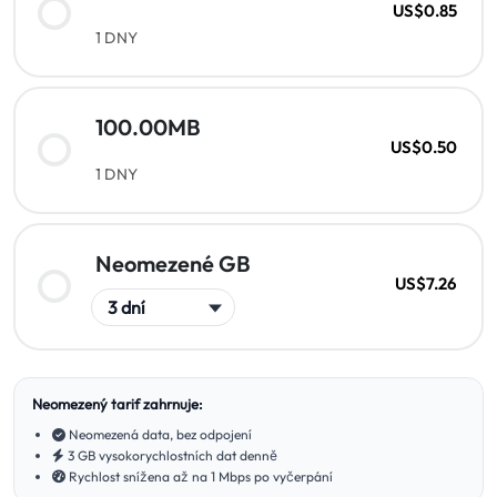
US$0.85
1 DNY
100.00MB
US$0.50
1 DNY
Neomezené GB
US$7.26
Neomezený tarif zahrnuje:
Neomezená data, bez odpojení
3 GB vysokorychlostních dat denně
Rychlost snížena až na 1 Mbps po vyčerpání