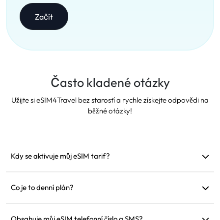
Začít
Často kladené otázky
Užijte si eSIM4Travel bez starostí a rychle získejte odpovědi na
běžné otázky!
Kdy se aktivuje můj eSIM tarif?
Aktivuje se, jakmile se připojí k podporované síti.
Doporučujeme jej nainstalovat před odjezdem.
Co je to denní plán?
Například: Pokud je aktivován v 9:00, bude platit do 9:00
následujícího dne. Pokud spotřebujete data na daný den,
Obsahuje můj eSIM telefonní číslo a SMS?