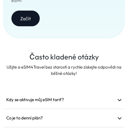
eSIM!
Začít
Často kladené otázky
Užijte si eSIM4Travel bez starostí a rychle získejte odpovědi na
běžné otázky!
Kdy se aktivuje můj eSIM tarif?
Aktivuje se, jakmile se připojí k podporované síti.
Doporučujeme jej nainstalovat před odjezdem.
Co je to denní plán?