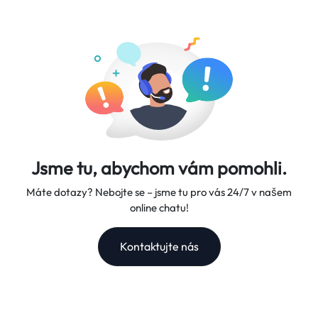
Nabízíme flexibilní datové tarify, spolehlivou rychlost sítě a
platební účet do 5-7 pracovních dnů.
vynikající zákaznickou podporu – váš důvěryhodný cestovní
společník.
Jsme tu, abychom vám pomohli.
Máte dotazy? Nebojte se – jsme tu pro vás 24/7 v našem
online chatu!
Kontaktujte nás