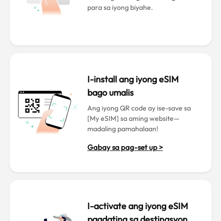
para sa iyong biyahe.
I-install ang iyong eSIM
bago umalis
Ang iyong QR code ay ise-save sa
[My eSIM] sa aming website—
madaling pamahalaan!
Gabay sa pag-set up >
I-activate ang iyong eSIM
pagdating sa destinasyon