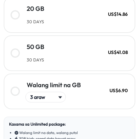
20 GB
US$14.86
30 DAYS
50 GB
US$41.08
30 DAYS
Walang limit na GB
US$6.90
Kasama sa Unlimited package:
Walang limit na data, walang putol
3GB high-speed data bawat araw