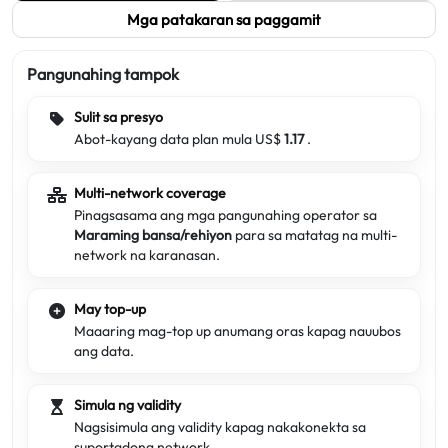
Mga patakaran sa paggamit
Pangunahing tampok
Sulit sa presyo
Abot-kayang data plan mula US$
1.17
.
Multi-network coverage
Pinagsasama ang mga pangunahing operator sa
Maraming bansa/rehiyon
para sa matatag na multi-
network na karanasan.
May top-up
Maaaring mag-top up anumang oras kapag nauubos
ang data.
Simula ng validity
Nagsisimula ang validity kapag nakakonekta sa
suportadong network.