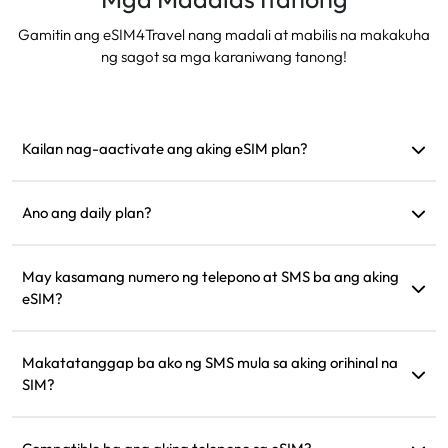
Gamitin ang eSIM4Travel nang madali at mabilis na makakuha
ng sagot sa mga karaniwang tanong!
Kailan nag-aactivate ang aking eSIM plan?
Nag-aactivate ito kapag nakakonekta na ito sa suportadong
network. Inirerekomenda naming i-install ito bago umalis.
Ano ang daily plan?
Halimbawa: Kung na-activate ito ng 9 AM, tatagal ito
hanggang 9 AM kinabukasan. Kung maubos ang data sa
May kasamang numero ng telepono at SMS ba ang aking
isang araw, ang bilis ay bababa sa 128kbps kaya hindi mo
eSIM?
kailangang mag-alala na maubusan agad ng data.
Nagbibigay lang kami ng data services, ngunit maaari mong
gamitin ang mga app tulad ng WhatsApp para sa
Makatatanggap ba ako ng SMS mula sa aking orihinal na
komunikasyon.
SIM?
Oo, maaari mong i-activate ang parehong eSIM at orihinal