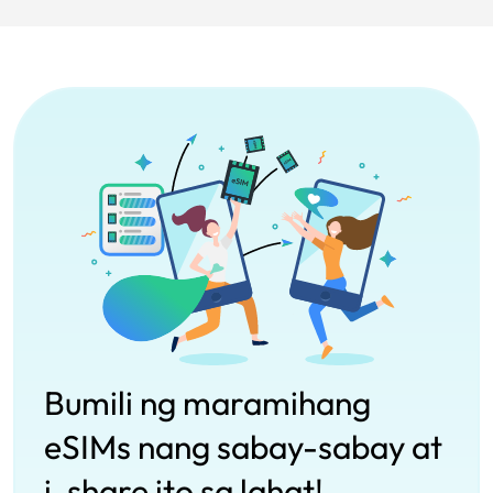
Bumili ng maramihang
eSIMs nang sabay-sabay at
i-share ito sa lahat!