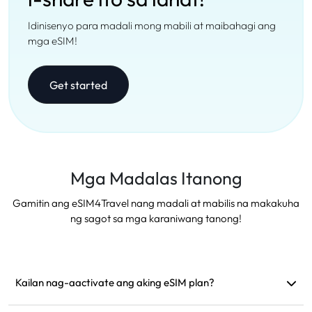
Idinisenyo para madali mong mabili at maibahagi ang
mga eSIM!
Get started
Mga Madalas Itanong
Gamitin ang eSIM4Travel nang madali at mabilis na makakuha
ng sagot sa mga karaniwang tanong!
Kailan nag-aactivate ang aking eSIM plan?
Nag-aactivate ito kapag nakakonekta na ito sa suportadong