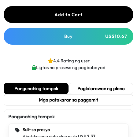
Add to Cart
Buy
US$10.67
4.4 Rating ng user
Ligtas na proseso ng pagbabayad
Pangunahing tampok
Paglalarawan ng plano
Mga patakaran sa paggamit
Pangunahing tampok
Sulit sa presyo
Abot-kayang data plan mula US$
2.37
.