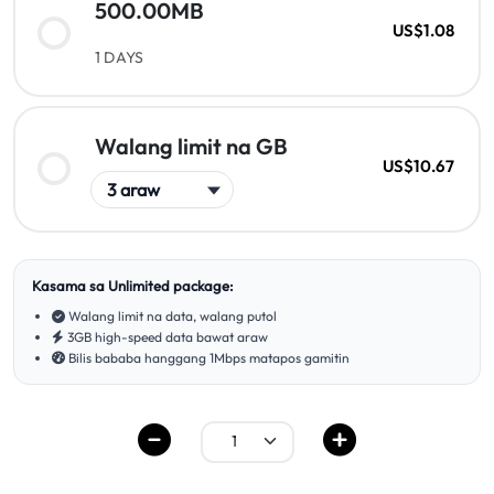
500.00MB
US$1.08
1 DAYS
Walang limit na GB
US$10.67
Kasama sa Unlimited package:
Walang limit na data, walang putol
3GB high-speed data bawat araw
Bilis bababa hanggang 1Mbps matapos gamitin