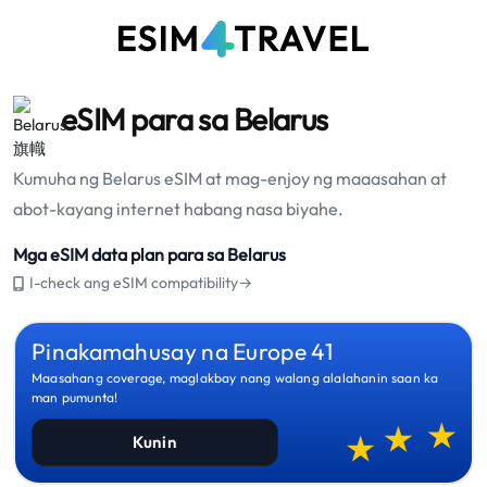
eSIM para sa Belarus
Kumuha ng Belarus eSIM at mag-enjoy ng maaasahan at
abot-kayang internet habang nasa biyahe.
Mga eSIM data plan para sa Belarus
I-check ang eSIM compatibility→
Pinakamahusay na Europe 41
Maasahang coverage, maglakbay nang walang alalahanin saan ka
man pumunta!
Kunin