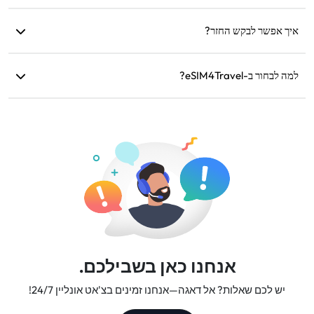
כן, אך הפעל את הנתונים הניידים רק על ה-eSIM כדי למנוע חיובי
נדידה נוספים מה-SIM הפיזי.
איך אפשר לבקש החזר?
אם המכשיר שלך אינו תואם, הנסיעה בוטלה או שיש בעיות טכניות,
למה לבחור ב-eSIM4Travel?
תוכל לבקש החזר. ההחזרים יוחזרו לחשבון התשלום המקורי שלך
תוך 5-7 ימי עסקים.
אנו מספקים תוכניות נתונים גמישות, מהירויות רשת אמינות ושירות
לקוחות מעולה, שהופכים אותנו לשותף הנסיעות המהימן שלך.
אנחנו כאן בשבילכם.
יש לכם שאלות? אל דאגה—אנחנו זמינים בצ'אט אונליין 24/7!