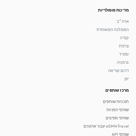
מדינות פופולריות
ארה״ב
הממלכה המאוחדת
קנדה
צרפת
ספרד
גרמניה
דרום קוריאה
יפן
מרכז שותפים
תוכניות שותפים
שותפי הפניות
שותפי מפיצים
eSIM4Travel עבור ארגונים
שותפי API