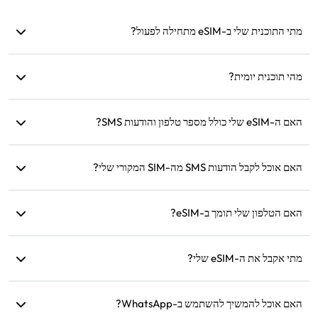
מתי התוכנית שלי ב-eSIM מתחילה לפעול?
התוכנית מתחילה לפעול ברגע שהיא מתחברת לרשת נתמכת. אנו
מהי תוכנית יומית?
ממליצים להתקין אותה לפני היציאה.
לדוגמה: אם הופעלה בשעה 9:00, היא תימשך עד השעה 9:00
האם ה-eSIM שלי כולל מספר טלפון והודעות SMS?
ביום למחרת. אם תשתמש בכל הנתונים לאותו יום, המהירות תרד
ל-128kbps, כך שלא תצטרך לדאוג שייגמרו לך הנתונים בבת אחת.
אנו מספקים שירותי נתונים בלבד, אך תוכל להשתמש באפליקציות
כמו WhatsApp לתקשורת.
האם אוכל לקבל הודעות SMS מה-SIM המקורי שלי?
כן, תוכל להפעיל את ה-eSIM ואת ה-SIM המקורי שלך בו-זמנית
ולקבל הודעות SMS, כמו התראות כרטיסי אשראי, במהלך נסיעה.
האם הטלפון שלי תומך ב-eSIM?
תוכל לבדוק בעמוד בדיקת התאימות שלנו אם המכשיר שלך תומך
ב-eSIM.
מתי אקבל את ה-eSIM שלי?
תוכל לגשת ל-eSIM שלך מיד לאחר הרכישה, בקטע 'My eSIM'
באתר.
האם אוכל להמשיך להשתמש ב-WhatsApp?