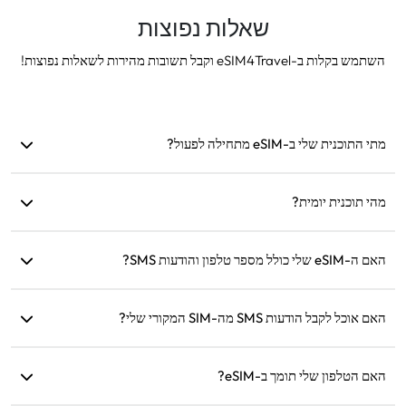
שאלות נפוצות
השתמש בקלות ב-eSIM4Travel וקבל תשובות מהירות לשאלות נפוצות!
מתי התוכנית שלי ב-eSIM מתחילה לפעול?
התוכנית מתחילה לפעול ברגע שהיא מתחברת לרשת נתמכת. אנו
מהי תוכנית יומית?
ממליצים להתקין אותה לפני היציאה.
לדוגמה: אם הופעלה בשעה 9:00, היא תימשך עד השעה 9:00
האם ה-eSIM שלי כולל מספר טלפון והודעות SMS?
ביום למחרת. אם תשתמש בכל הנתונים לאותו יום, המהירות תרד
ל-128kbps, כך שלא תצטרך לדאוג שייגמרו לך הנתונים בבת אחת.
אנו מספקים שירותי נתונים בלבד, אך תוכל להשתמש באפליקציות
כמו WhatsApp לתקשורת.
האם אוכל לקבל הודעות SMS מה-SIM המקורי שלי?
כן, תוכל להפעיל את ה-eSIM ואת ה-SIM המקורי שלך בו-זמנית
ולקבל הודעות SMS, כמו התראות כרטיסי אשראי, במהלך נסיעה.
האם הטלפון שלי תומך ב-eSIM?