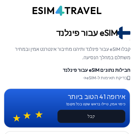
eSIM עבור פינלנד
קבלו eSIM עבור פינלנד ותיהנו מחיבור אינטרנט אמין ובמחיר
משתלם במהלך הנסיעה.
חבילות נתונים eSIM עבור פינלנד
בדיקת תאימות ל-eSIM→
אירופה 41 הטוב ביותר
כיסוי אמין, טיילו בראש שקט בכל מקום!
קבל