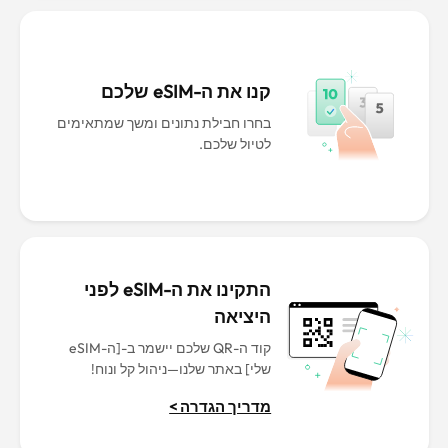
קנו את ה-eSIM שלכם
בחרו חבילת נתונים ומשך שמתאימים
לטיול שלכם.
התקינו את ה-eSIM לפני
היציאה
קוד ה-QR שלכם יישמר ב-[ה-eSIM
שלי] באתר שלנו—ניהול קל ונוח!
מדריך הגדרה >