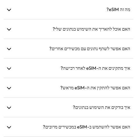
eSIM4Travel מציעה תוכניות סטנדרטיות כגון 1GB/7Days או
מה זה eSIM?
(3GB, 5GB, 10GB, 20GB)/30Days. תוכל לבחור לפי הצרכים
שלך ולהוסיף נתונים בכל זמן.
eSIM הוא כרטיס SIM אלקטרוני מובנה בטלפון שלך. לאחר הורדה
האם אוכל להאריך את השימוש בנתונים שלי?
והתקנה, תוכל להשתמש בו כדי להתחבר לאינטרנט.
כן, תוכל לרכוש תוכנית חדשה, והיא תתחיל לפעול אוטומטית לאחר
שהתוכנית הנוכחית תפוג.
האם אפשר לשתף נתונים עם מכשירים אחרים?
כן, תוכל לשתף את הרשת שלך עם מכשירים אחרים, ושימוש
איך מתקינים את ה-eSIM לאחר רכישה?
הנתונים יהיה זהה לזה שבטלפון שלך.
עבור לקטע 'My eSIM' באתר ופעל לפי ההוראות להתקנה.
האם אפשר להתקין את ה-eSIM מראש?
כן, אנו ממליצים להתקין ולהגדיר אותו לפני היציאה כך שתוכל
איך בודקים את השימוש בנתונים?
להפעילו ולהשתמש בו מיידית עם ההגעה.
תוכל לבדוק את השימוש בנתונים שלך בקטע 'My eSIM' באתר.
האם אפשר להשתמש ב-eSIM במכשירים מרובים?