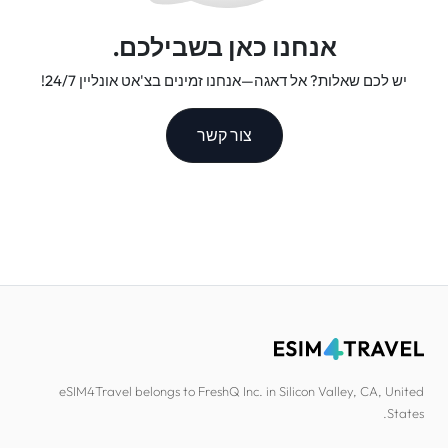
אנחנו כאן בשבילכם.
יש לכם שאלות? אל דאגה—אנחנו זמינים בצ'אט אונליין 24/7!
צור קשר
eSIM4Travel belongs to FreshQ Inc. in Silicon Valley, CA, United
States.