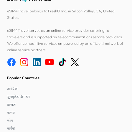
eSIM4Travel belongs to FreshQ Inc. in Silicon Valley, CA, United
States.
eSIM4Travel serves as an online service provider catering to
travelers and is supported by telecommunications service providers.
We offer competitive services empowered by an efficient network of
online service partners.
Popular Countries
अमेरिका
यूनाइटेड किंगडम
कनाडा
फ्रांस
स्पेन
जर्मनी