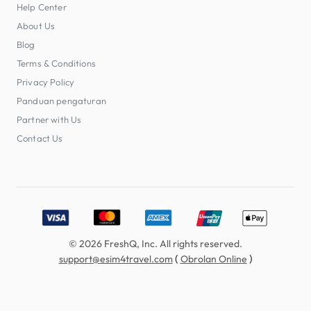
Help Center
About Us
Blog
Terms & Conditions
Privacy Policy
Panduan pengaturan
Partner with Us
Contact Us
Accepted payment methods: Visa, MasterCard, American E
© 2026 FreshQ, Inc. All rights reserved.
(
)
support@esim4travel.com
Obrolan Online