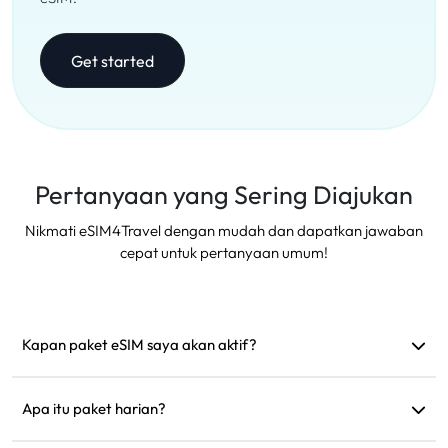
Get started
Pertanyaan yang Sering Diajukan
Nikmati eSIM4Travel dengan mudah dan dapatkan jawaban
cepat untuk pertanyaan umum!
Kapan paket eSIM saya akan aktif?
Paket Anda akan aktif begitu terhubung ke jaringan yang
didukung. Kami sarankan untuk menginstalnya sebelum
Apa itu paket harian?
keberangkatan.