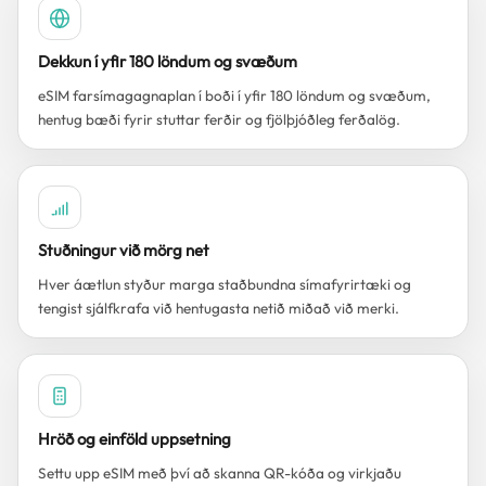
Dekkun í yfir 180 löndum og svæðum
eSIM farsímagagnaplan í boði í yfir 180 löndum og svæðum,
hentug bæði fyrir stuttar ferðir og fjölþjóðleg ferðalög.
Stuðningur við mörg net
Hver áætlun styður marga staðbundna símafyrirtæki og
tengist sjálfkrafa við hentugasta netið miðað við merki.
Hröð og einföld uppsetning
Settu upp eSIM með því að skanna QR-kóða og virkjaðu