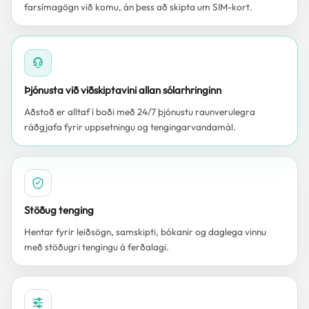
farsímagögn við komu, án þess að skipta um SIM-kort.
Þjónusta við viðskiptavini allan sólarhringinn
Aðstoð er alltaf í boði með 24/7 þjónustu raunverulegra
ráðgjafa fyrir uppsetningu og tengingarvandamál.
Stöðug tenging
Hentar fyrir leiðsögn, samskipti, bókanir og daglega vinnu
með stöðugri tengingu á ferðalagi.