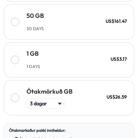
50 GB
US$161.47
30 DAYS
1 GB
US$3.17
1 DAYS
Ótakmörkuð GB
US$26.59
Ótakmarkaður pakki inniheldur: