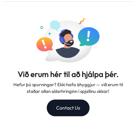
Við bjóðum upp á sveigjanlegar gagnapakkar, áreiðanlegan
þinn innan 5-7 virkra daga.
net hraða og framúrskarandi þjónustuver, sem gerir okkur að
traustum ferðafélaga þínum.
Við erum hér til að hjálpa þér.
Hefur þú spurningar? Ekki hafa áhyggjur — við erum til
staðar allan sólarhringinn í spjallinu okkar!
Contact Us