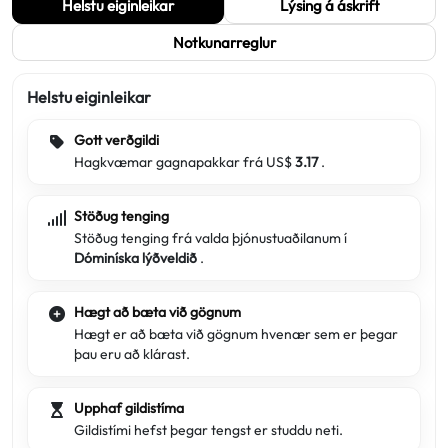
Helstu eiginleikar
Lýsing á áskrift
Notkunarreglur
Helstu eiginleikar
Gott verðgildi
Hagkvæmar gagnapakkar frá US$
3.17
.
Stöðug tenging
Stöðug tenging frá valda þjónustuaðilanum í
Dóminíska lýðveldið
.
Hægt að bæta við gögnum
Hægt er að bæta við gögnum hvenær sem er þegar
þau eru að klárast.
Upphaf gildistíma
Gildistími hefst þegar tengst er studdu neti.