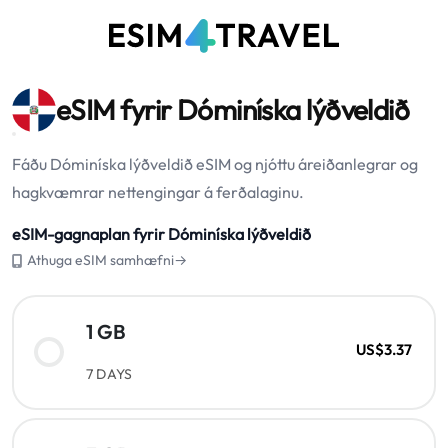
eSIM fyrir Dóminíska lýðveldið
Fáðu Dóminíska lýðveldið eSIM og njóttu áreiðanlegrar og
hagkvæmrar nettengingar á ferðalaginu.
eSIM-gagnaplan fyrir Dóminíska lýðveldið
Athuga eSIM samhæfni→
1 GB
US$3.37
7 DAYS