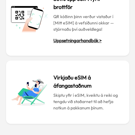
brottför
QR kóðinn þinn verður vistaður í
[Mitt eSIM] á vefsíðunni okkar —
stjórnaðu því auðveldlega!
Uppsetningarhandbók >
Virkjaðu eSIM á
áfangastaðnum
Skiptu yfir í eSIM, kveiktu á reiki og
tengdu við staðarnet til að hefja
notkun á pakkanum þínum.