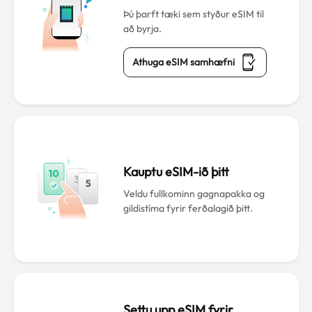
Þú þarft tæki sem styður eSIM til
að byrja.
Athuga eSIM samhæfni
Kauptu eSIM-ið þitt
Veldu fullkominn gagnapakka og
gildistíma fyrir ferðalagið þitt.
Settu upp eSIM fyrir