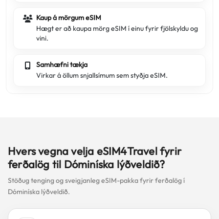
Kaup á mörgum eSIM
Hægt er að kaupa mörg eSIM í einu fyrir fjölskyldu og
vini.
Samhæfni tækja
Virkar á öllum snjallsímum sem styðja eSIM.
Hvers vegna velja eSIM4Travel fyrir
ferðalög til Dóminíska lýðveldið?
Stöðug tenging og sveigjanleg eSIM-pakka fyrir ferðalög í
Dóminíska lýðveldið.