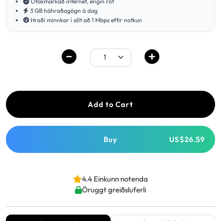
Ótakmarkað internet, engin rof
3 GB háhraðagögn á dag
Hraði minnkar í allt að 1 Mbps eftir notkun
Add to Cart
Buy
US$26.59
4.4 Einkunn notenda
Öruggt greiðsluferli