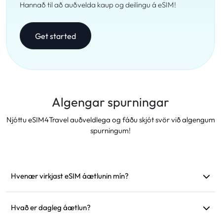
Hannað til að auðvelda kaup og deilingu á eSIM!
Get started
Algengar spurningar
Njóttu eSIM4Travel auðveldlega og fáðu skjót svör við algengum
spurningum!
Hvenær virkjast eSIM áætlunin mín?
Hún virkjast um leið og hún tengist við studdan netaðila. Við
mælum með að setja hana upp áður en farið er af stað.
Hvað er dagleg áætlun?