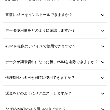
ウェブサイトの「マイeSIM」セクションにアクセスし、指
示に従ってインストールしてください。
事前にeSIMをインストールできますか？
はい、出発前にインストールして設定することをお勧めし
ます。到着後すぐに使用できます。
データ使用量をどのように確認しますか？
ウェブサイトの「マイeSIM」セクションでデータ使用量を
確認できます。
eSIMを複数のデバイスで使用できますか？
いいえ、各eSIMは1台のデバイスにしかインストールできま
せん。移行についてはカスタマーサポートにお問い合わせ
データが期限切れになった後、eSIMを削除できますか？
ください。
はい、しかし同じ地域への将来の旅行のためにチャージ目
的で保持することもできます。
物理SIMとeSIMを同時に使用できますか？
はい、ただし、物理SIMの追加ローミング料金を回避するた
めに、モバイルデータをeSIMでのみ有効にしてください。
返金をどのようにリクエストしますか？
デバイスが互換性がない場合、旅行がキャンセルされた場
合、または技術的な問題がある場合、返金をリクエストで
なぜeSIM4Travelを選ぶべきですか？