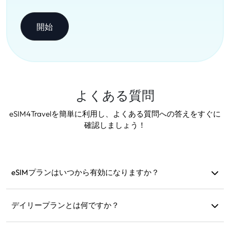
開始
よくある質問
eSIM4Travelを簡単に利用し、よくある質問への答えをすぐに
確認しましょう！
eSIMプランはいつから有効になりますか？
サポートされているネットワークに接続するとすぐに有効
になります。出発前にインストールすることをお勧めしま
デイリープランとは何ですか？
す。
例えば、午前9時に有効化された場合、翌日の午前9時まで