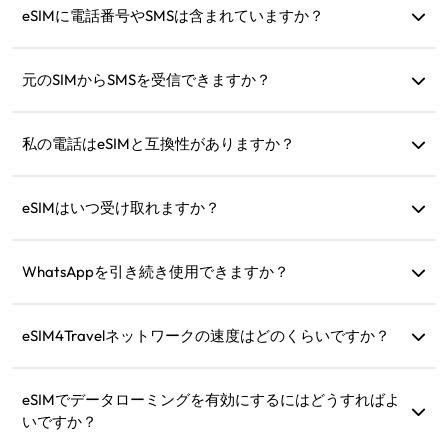
有効です。その日のデータ量を使い切ると速度が128kbpsに
eSIMに電話番号やSMSは含まれていますか？
制限され、一度にデータが無くなる心配はありません。
データサービスのみ提供していますが、WhatsAppなどのア
プリを使って通信できます。
元のSIMからSMSを受信できますか？
はい、旅行中にSMS（クレジットカード通知など）を受信で
きるようにeSIMと元のSIMを同時に有効化できます。
私の電話はeSIMと互換性がありますか？
デバイスがeSIMをサポートしているかどうかをすぐに確認
するには、互換性チェックページをご覧ください。
eSIMはいつ受け取れますか？
購入後すぐにウェブサイトの「マイeSIM」セクションで
eSIMを確認できます。
WhatsAppを引き続き使用できますか？
はい、WhatsAppの番号、連絡先、チャットはそのままで
す。
eSIM4Travelネットワークの速度はどのくらいですか？
製品の詳細で対応するネットワーク速度を確認できます。
ネットワーク強度は現地の通信事業者によります。
eSIMでデータローミングを有効にするにはどうすればよ
いですか？