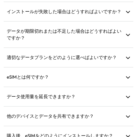
デバイス設定で「モバイル通信」または「モバイルサービ
ス」を開き、「データローミング」を有効にしてくださ
インストールが失敗した場合はどうすればよいですか？
い。
各eSIMは一度しかインストールできないため、すでにデバ
イスにインストールされているか確認してください。問題
データが期限切れまたは不足した場合はどうすればよい
が解決しない場合は、カスタマーサポートにお問い合わせ
ですか？
ください。
期限切れ後にチャージするか、新しいプランを購入できま
す。
適切なデータプランをどのように選べばよいですか？
eSIM4Travelでは、1GB/7日間や(3GB, 5GB, 10GB, 20GB)/30
日間などの標準プランを提供しています。ニーズに応じて
eSIMとは何ですか？
選択し、いつでもチャージできます。
eSIMは、携帯電話に内蔵された電子SIMカードです。ダウン
ロードしてインストールすると、インターネットに接続で
データ使用量を延長できますか？
きます。
はい、新しいプランを購入すれば、現在のプランが終了し
た後に自動的に有効になります。
他のデバイスとデータを共有できますか？
はい、他のデバイスとネットワークを共有でき、データ使
用量は携帯電話と同じです。
購入後、eSIMをどのようにインストールしますか？