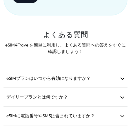
よくある質問
eSIM4Travelを簡単に利用し、よくある質問への答えをすぐに
確認しましょう！
eSIMプランはいつから有効になりますか？
サポートされているネットワークに接続するとすぐに有効
になります。出発前にインストールすることをお勧めしま
デイリープランとは何ですか？
す。
例えば、午前9時に有効化された場合、翌日の午前9時まで
有効です。その日のデータ量を使い切ると速度が128kbpsに
eSIMに電話番号やSMSは含まれていますか？
制限され、一度にデータが無くなる心配はありません。
データサービスのみ提供していますが、WhatsAppなどのア