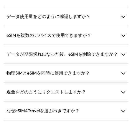
はい、出発前にインストールして設定することをお勧めし
ます。到着後すぐに使用できます。
データ使用量をどのように確認しますか？
ウェブサイトの「マイeSIM」セクションでデータ使用量を
確認できます。
eSIMを複数のデバイスで使用できますか？
いいえ、各eSIMは1台のデバイスにしかインストールできま
せん。移行についてはカスタマーサポートにお問い合わせ
データが期限切れになった後、eSIMを削除できますか？
ください。
はい、しかし同じ地域への将来の旅行のためにチャージ目
的で保持することもできます。
物理SIMとeSIMを同時に使用できますか？
はい、ただし、物理SIMの追加ローミング料金を回避するた
めに、モバイルデータをeSIMでのみ有効にしてください。
返金をどのようにリクエストしますか？
デバイスが互換性がない場合、旅行がキャンセルされた場
合、または技術的な問題がある場合、返金をリクエストで
なぜeSIM4Travelを選ぶべきですか？
きます。返金は、5〜7営業日以内に元の支払い口座に返さ
柔軟なデータプラン、信頼性の高いネットワーク速度、優
れます。
れたカスタマーサポートを提供し、信頼できる旅行のパー