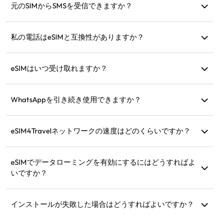
プリを使って通信できます。
元のSIMからSMSを受信できますか？
はい、旅行中にSMS（クレジットカード通知など）を受信で
きるようにeSIMと元のSIMを同時に有効化できます。
私の電話はeSIMと互換性がありますか？
デバイスがeSIMをサポートしているかどうかをすぐに確認
するには、互換性チェックページをご覧ください。
eSIMはいつ受け取れますか？
購入後すぐにウェブサイトの「マイeSIM」セクションで
eSIMを確認できます。
WhatsAppを引き続き使用できますか？
はい、WhatsAppの番号、連絡先、チャットはそのままで
す。
eSIM4Travelネットワークの速度はどのくらいですか？
製品の詳細で対応するネットワーク速度を確認できます。
ネットワーク強度は現地の通信事業者によります。
eSIMでデータローミングを有効にするにはどうすればよ
いですか？
デバイス設定で「モバイル通信」または「モバイルサービ
ス」を開き、「データローミング」を有効にしてくださ
インストールが失敗した場合はどうすればよいですか？
い。