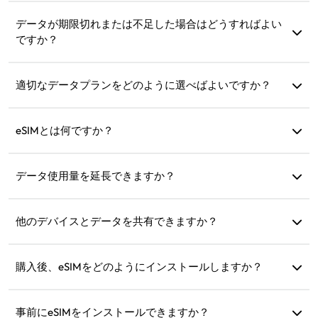
各eSIMは一度しかインストールできないため、すでにデバ
イスにインストールされているか確認してください。問題
データが期限切れまたは不足した場合はどうすればよい
が解決しない場合は、カスタマーサポートにお問い合わせ
ですか？
ください。
期限切れ後にチャージするか、新しいプランを購入できま
す。
適切なデータプランをどのように選べばよいですか？
eSIM4Travelでは、1GB/7日間や(3GB, 5GB, 10GB, 20GB)/30
日間などの標準プランを提供しています。ニーズに応じて
eSIMとは何ですか？
選択し、いつでもチャージできます。
eSIMは、携帯電話に内蔵された電子SIMカードです。ダウン
ロードしてインストールすると、インターネットに接続で
データ使用量を延長できますか？
きます。
はい、新しいプランを購入すれば、現在のプランが終了し
た後に自動的に有効になります。
他のデバイスとデータを共有できますか？
はい、他のデバイスとネットワークを共有でき、データ使
用量は携帯電話と同じです。
購入後、eSIMをどのようにインストールしますか？
ウェブサイトの「マイeSIM」セクションにアクセスし、指
示に従ってインストールしてください。
事前にeSIMをインストールできますか？