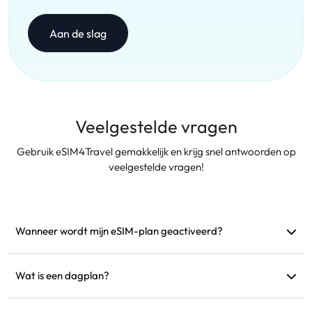
Aan de slag
Veelgestelde vragen
Gebruik eSIM4Travel gemakkelijk en krijg snel antwoorden op
veelgestelde vragen!
Wanneer wordt mijn eSIM-plan geactiveerd?
Het wordt geactiveerd zodra het verbinding maakt met een
ondersteund netwerk. We raden aan het te installeren vóór
Wat is een dagplan?
vertrek.
Bijvoorbeeld: als het om 9:00 uur wordt geactiveerd, duurt