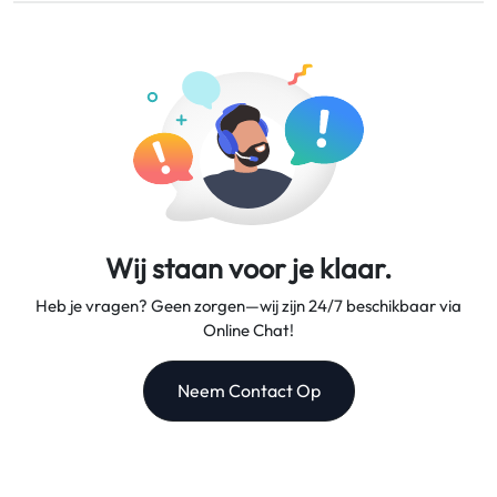
Wij bieden flexibele dataplannen, betrouwbare
teruggestort op je oorspronkelijke betaalrekening.
netwerksnelheden en uitstekende klantenservice, waardoor
wij je betrouwbare reispartner zijn.
Wij staan voor je klaar.
Heb je vragen? Geen zorgen—wij zijn 24/7 beschikbaar via
Online Chat!
Neem Contact Op