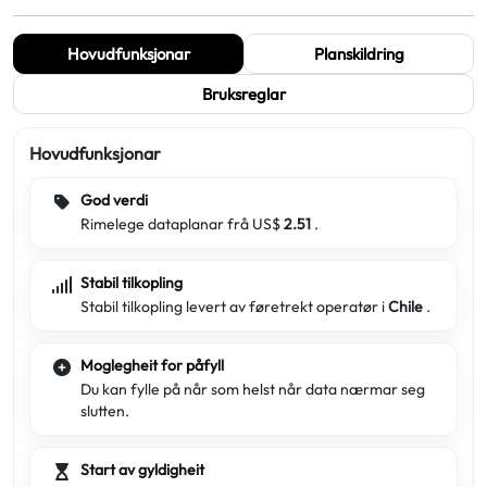
Hovudfunksjonar
Planskildring
Bruksreglar
Hovudfunksjonar
God verdi
Rimelege dataplanar frå US$
2.51
.
Stabil tilkopling
Stabil tilkopling levert av føretrekt operatør i
Chile
.
Moglegheit for påfyll
Du kan fylle på når som helst når data nærmar seg
slutten.
Start av gyldigheit