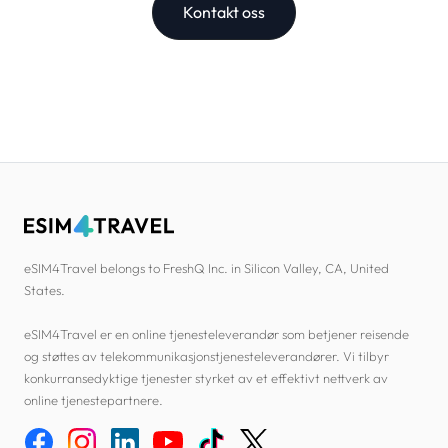
Kontakt oss
eSIM4Travel belongs to FreshQ Inc. in Silicon Valley, CA, United
States.
eSIM4Travel er en online tjenesteleverandør som betjener reisende
og støttes av telekommunikasjonstjenesteleverandører. Vi tilbyr
konkurransedyktige tjenester styrket av et effektivt nettverk av
online tjenestepartnere.