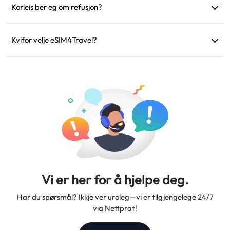
roamingkostnader frå det fysiske SIM-et.
Korleis ber eg om refusjon?
Om eininga di er inkompatibel, reisa di er kansellert, eller det
er tekniske problem, kan du be om refusjon. Refusjonar vil bli
Kvifor velje eSIM4Travel?
returnert til den originale betalingskontoen din innan 5–7
Vi tilbyr fleksible dataplanar, pålitelege nettverkshastigheiter
arbeidsdagar.
og utmerkt kundeservice, som gjer oss til din pålitelege
reisepartner.
Vi er her for å hjelpe deg.
Har du spørsmål? Ikkje ver uroleg—vi er tilgjengelege 24/7
via Nettprat!