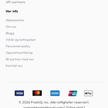
API-partnere
Mer info
Hjelpesenter
Om oss
Blogg
Vilkår og betingelser
Personvernpolicy
Oppsettsrettleiing
Bli partner med oss
Kontakt oss
Accepted payment methods: Visa, MasterCard, American E
© 2026 FreshQ, Inc. Alle rettigheter reservert.
(
)
support@esim4travel.com
Online chat