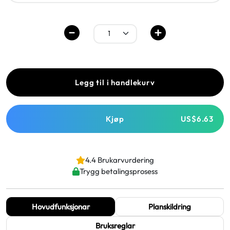
Legg til i handlekurv
Kjøp
US$6.63
4.4 Brukarvurdering
Trygg betalingsprosess
Hovudfunksjonar
Planskildring
Bruksreglar