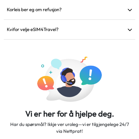
Ja, men aktiver berre mobildata på eSIM for å unngå ekstra
roamingkostnader frå det fysiske SIM-et.
Korleis ber eg om refusjon?
Om eininga di er inkompatibel, reisa di er kansellert, eller det
er tekniske problem, kan du be om refusjon. Refusjonar vil bli
Kvifor velje eSIM4Travel?
returnert til den originale betalingskontoen din innan 5–7
Vi tilbyr fleksible dataplanar, pålitelege nettverkshastigheiter
arbeidsdagar.
og utmerkt kundeservice, som gjer oss til din pålitelege
reisepartner.
Vi er her for å hjelpe deg.
Har du spørsmål? Ikkje ver uroleg—vi er tilgjengelege 24/7
via Nettprat!