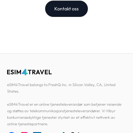
Kontakt oss
eSIM4Travel belongs to FreshQ Inc. in Silicon Valley, CA, United
States.
eSIM4Travel er en online tjenesteleverandør som betjener reisende
og støttes av telekommunikasjonstjenesteleverandører. Vi tilbyr
konkurransedyktige tjenester styrket av et effektivt nettverk av
online tjenestepartnere.