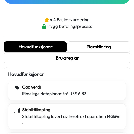
4.4 Brukarvurdering
Trygg betalingsprosess
Hovudfunksjonar
Planskildring
Bruksreglar
Hovudfunksjonar
God verdi
Rimelege dataplanar frå US$
6.33
.
Stabil tilkopling
Stabil tilkopling levert av føretrekt operatør i
Malawi
.