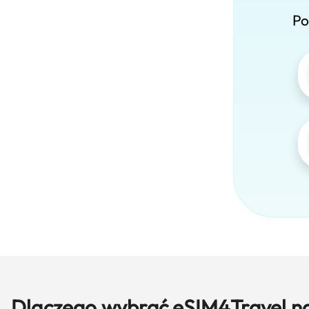
Po
Dlaczego wybrać eSIM4Travel n