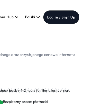
tner Hub
Polski
Log in / Sign Up
wodnego oraz przystępnego cenowo internetu
eck back in 1-2 hours for the latest version.
Bezpieczny proces płatności