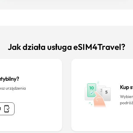
Jak działa usługa eSIM4Travel?
tybilny?
Kup 
esz urządzenia
Wybier
podróż
M