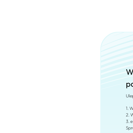
W
p
Ule
1. W
2. 
3. 
Spr