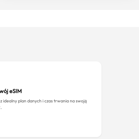
swój eSIM
z idealny plan danych i czas trwania na swoją
.