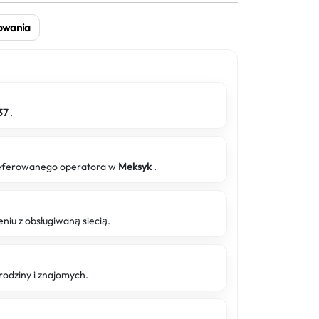
owania
37
.
preferowanego operatora w
Meksyk
.
niu z obsługiwaną siecią.
rodziny i znajomych.