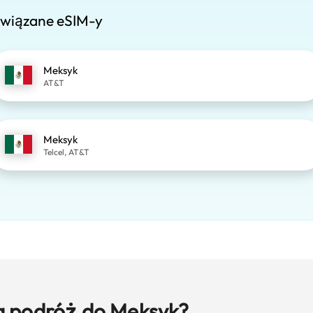
wiązane eSIM-y
Meksyk
AT&T
Meksyk
Telcel, AT&T
a podróż do Meksyk?