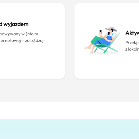
ed wyjazdem
Aktyw
echowywany w [Moim
nternetowej – zarządzaj
Przełąc
z lokal