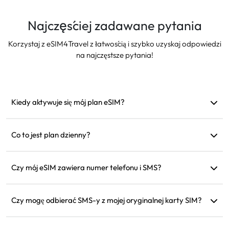
Najczęściej zadawane pytania
Korzystaj z eSIM4Travel z łatwością i szybko uzyskaj odpowiedzi
na najczęstsze pytania!
Kiedy aktywuje się mój plan eSIM?
Aktywuje się, gdy tylko połączy się z obsługiwaną siecią.
Zalecamy instalację przed wyjazdem.
Co to jest plan dzienny?
Na przykład: jeśli aktywujesz go o 9 rano, będzie ważny do 9
rano następnego dnia. Jeśli zużyjesz dane w ciągu dnia,
Czy mój eSIM zawiera numer telefonu i SMS?
prędkość zostanie zredukowana do 128 kbps, więc nie musisz
Oferujemy tylko usługi danych, ale możesz używać aplikacji
się martwić, że dane skończą się nagle.
takich jak WhatsApp do komunikacji.
Czy mogę odbierać SMS-y z mojej oryginalnej karty SIM?
Tak, możesz aktywować zarówno eSIM, jak i swoją oryginalną