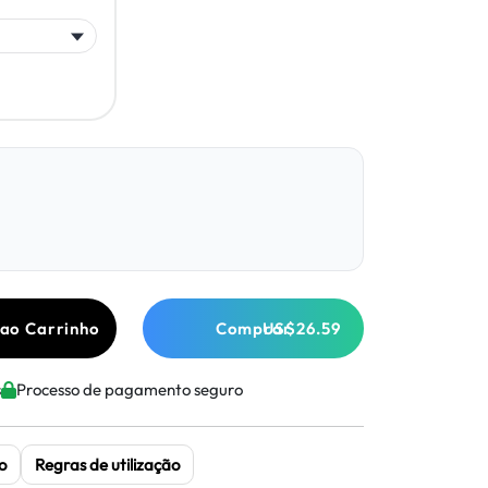
 ao Carrinho
Comprar
US$26.59
s
Processo de pagamento seguro
o
Regras de utilização