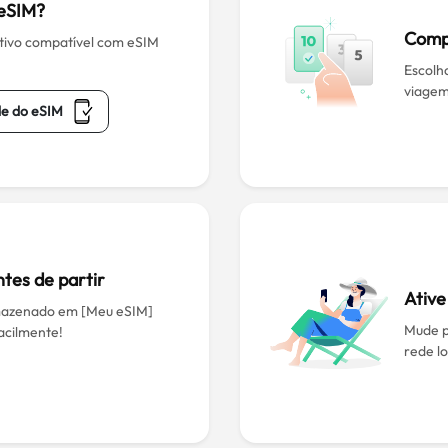
 eSIM?
Comp
itivo compatível com eSIM
Escolh
viagem
de do eSIM
ntes de partir
Ative
mazenado em [Meu eSIM]
Mude p
facilmente!
rede lo