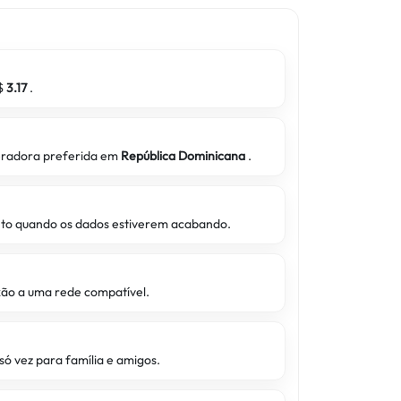
S$
3.17
.
peradora preferida em
República Dominicana
.
to quando os dados estiverem acabando.
xão a uma rede compatível.
ó vez para família e amigos.