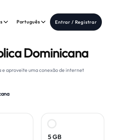
os
Português
Entrar / Registrar
blica Dominicana
 e aproveite uma conexão de internet
cana
5 GB