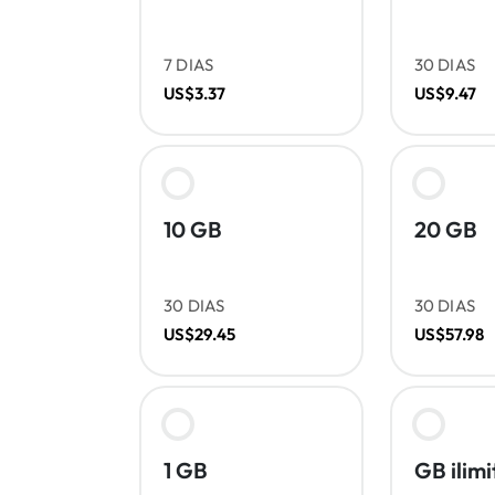
7 DIAS
30 DIAS
US$3.37
US$9.47
10 GB
20 GB
30 DIAS
30 DIAS
US$29.45
US$57.98
1 GB
GB ilim