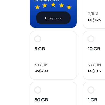
где бы вы ни были!
7 ДНИ
Получить
US$1.25
5 GB
10 GB
30 ДНИ
30 ДНИ
US$4.33
US$8.07
50 GB
1 GB