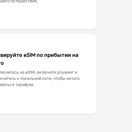
ашего путешествия.
вируйте eSIM по прибытии на
то
лючитесь на eSIM, включите роуминг и
ючитесь к локальной сети, чтобы начать
оваться тарифом.