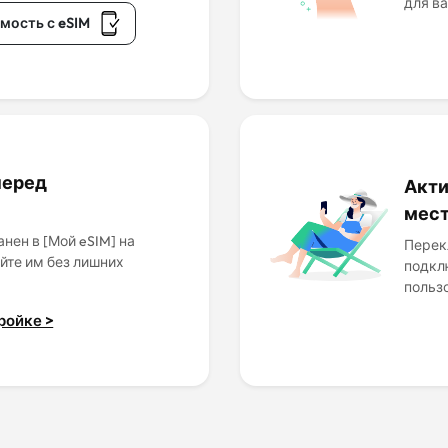
для в
мость с eSIM
перед
Акти
мес
нен в [Мой eSIM] на
Перек
йте им без лишних
подкл
польз
ройке >