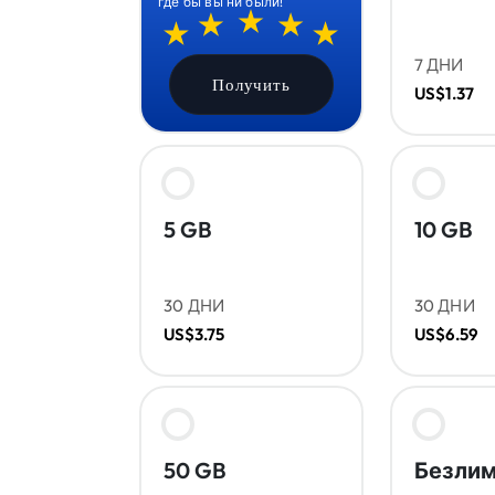
где бы вы ни были!
7 ДНИ
Получить
US$1.37
5 GB
10 GB
30 ДНИ
30 ДНИ
US$3.75
US$6.59
50 GB
Безлим