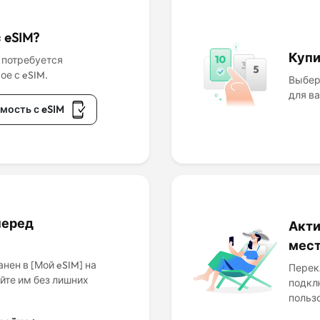
 eSIM?
Купи
 потребуется
ое с eSIM.
Выбер
для в
мость с eSIM
перед
Акти
мес
нен в [Мой eSIM] на
Перек
йте им без лишних
подкл
польз