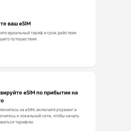
те ваш eSIM
ите идеальный тариф и срок действия
ашего путешествия.
вируйте eSIM по прибытии на
то
лючитесь на eSIM, включите роуминг и
ючитесь к локальной сети, чтобы начать
оваться тарифом.