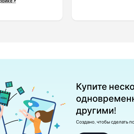
ройке >
Купите неско
одновременн
другими!
Создано, чтобы сделать п