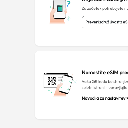
Za začetek potrebujete na
Preveri združljivost z e
Namestite eSIM pr
Vaša QR koda bo shranjen
spletni strani – upravljajte
Navodila za nastavitev 