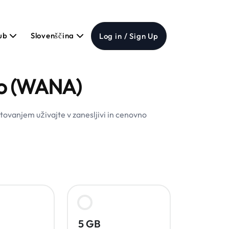
Hub
Slovenščina
Log in / Sign Up
co (WANA)
ovanjem uživajte v zanesljivi in cenovno
5 GB