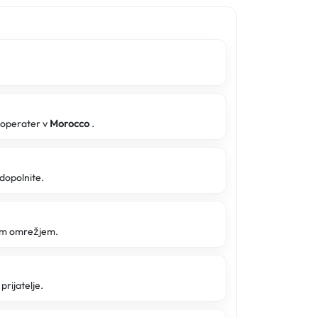
i operater v
Morocco
.
 dopolnite.
tim omrežjem.
prijatelje.