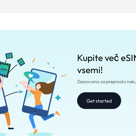
Kupite več eSIM 
vsemi!
Zasnovano za preprosto nakup
Get started