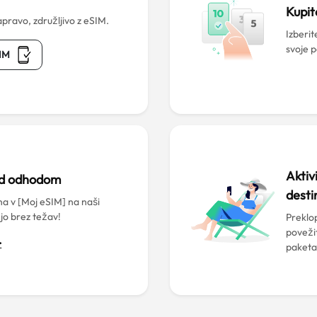
Kupit
pravo, združljivo z eSIM.
Izberit
svoje 
SIM
Aktiv
ed odhodom
desti
a v [Moj eSIM] na naši
 jo brez težav!
Preklop
poveži
>
paketa