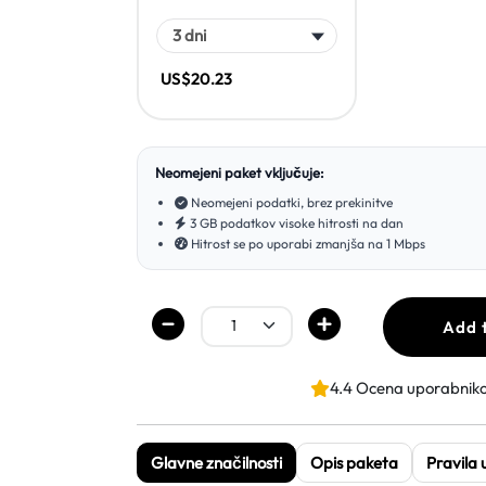
US$20.23
Neomejeni paket vključuje:
Neomejeni podatki, brez prekinitve
3 GB podatkov visoke hitrosti na dan
Hitrost se po uporabi zmanjša na 1 Mbps
Add 
4.4 Ocena uporabnik
Glavne značilnosti
Opis paketa
Pravila