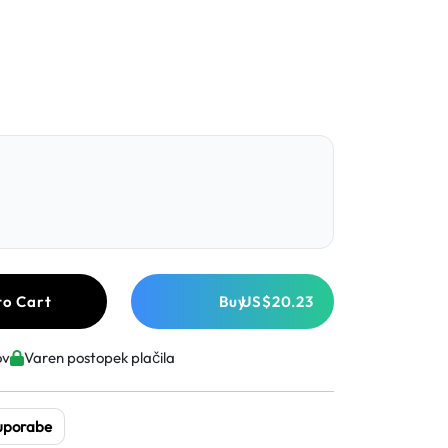
to Cart
Buy
US$20.23
ov
Varen postopek plačila
 uporabe