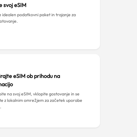
e svoj eSIM
e idealen podatkovni paket in trajanje za
potovanje.
irajte eSIM ob prihodu na
nacijo
ite na svoj eSIM, vklopite gostovanje in se
te z lokalnim omrežjem za začetek uporabe
.