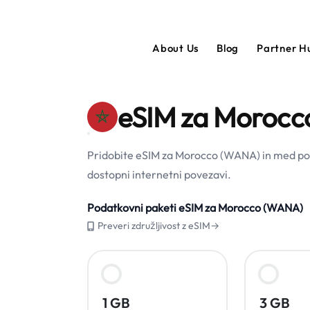
About Us
Blog
Partner 
eSIM za Moroc
Pridobite eSIM za Morocco (WANA) in med pot
dostopni internetni povezavi.
Podatkovni paketi eSIM za Morocco (WANA)
Preveri združljivost z eSIM→
1 GB
3 GB