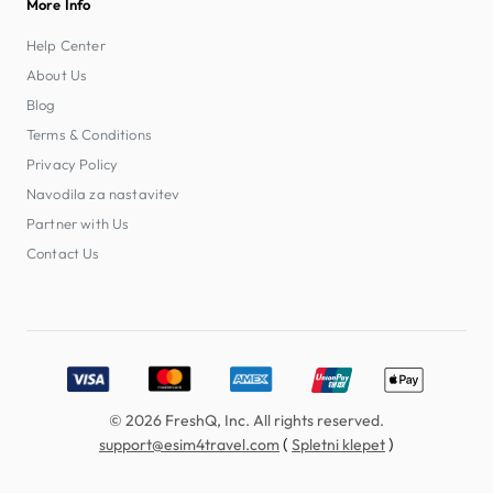
More Info
Help Center
About Us
Blog
Terms & Conditions
Privacy Policy
Navodila za nastavitev
Partner with Us
Contact Us
Accepted payment methods: Visa, MasterCard, American E
© 2026 FreshQ, Inc. All rights reserved.
(
)
support@esim4travel.com
Spletni klepet