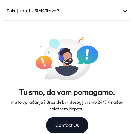
Če vaša naprava ni združljiva, je vaše potovanje
odpovedano ali obstajajo tehnične težave, lahko zahtevate
Zakaj izbrati eSIM4Travel?
povračilo. Povračila bodo vrnjena na vaš izvirni način plačila
Ponujamo prilagodljive podatkovne načrte, zanesljive hitrosti
v 5-7 delovnih dneh.
omrežja in odlično podporo strankam, kar nas naredi
zaupanja vrednega sopotnika na vaših potovanjih.
Tu smo, da vam pomagamo.
Imate vprašanja? Brez skrbi – dosegljivi smo 24/7 v našem
spletnem klepetu!
Contact Us