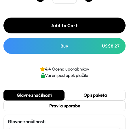
Add to Cart
Buy
US$8.27
4.4 Ocena uporabnikov
Varen postopek plačila
Glavne značilnosti
Opis paketa
Pravila uporabe
Glavne značilnosti