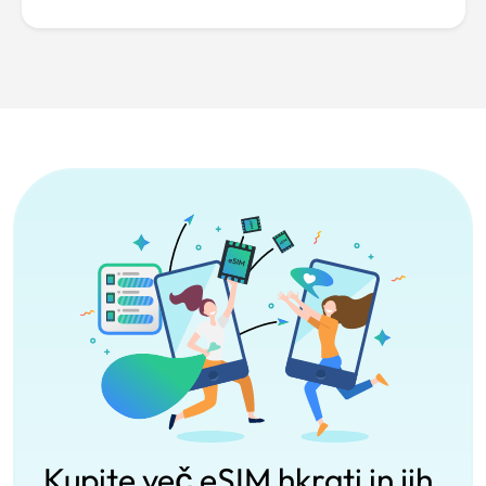
Kupite več eSIM hkrati in jih