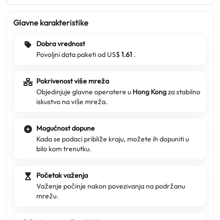
Glavne karakteristike
Dobra vrednost
Povoljni data paketi od US$
1.61
.
Pokrivenost više mreža
Objedinjuje glavne operatere u
Hong Kong
za stabilno
iskustvo na više mreža.
Mogućnost dopune
Kada se podaci približe kraju, možete ih dopuniti u
bilo kom trenutku.
Početak važenja
Važenje počinje nakon povezivanja na podržanu
mrežu.