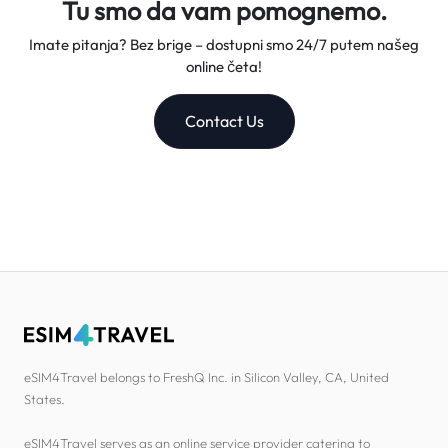
Tu smo da vam pomognemo.
Imate pitanja? Bez brige – dostupni smo 24/7 putem našeg
online četa!
Contact Us
eSIM4Travel belongs to FreshQ Inc. in Silicon Valley, CA, United
States.
eSIM4Travel serves as an online service provider catering to