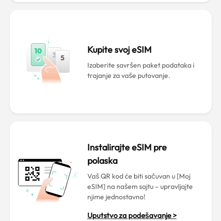
Kupite svoj eSIM
Izaberite savršen paket podataka i
trajanje za vaše putovanje.
Instalirajte eSIM pre
polaska
Vaš QR kod će biti sačuvan u [Moj
eSIM] na našem sajtu – upravljajte
njime jednostavno!
Uputstvo za podešavanje >