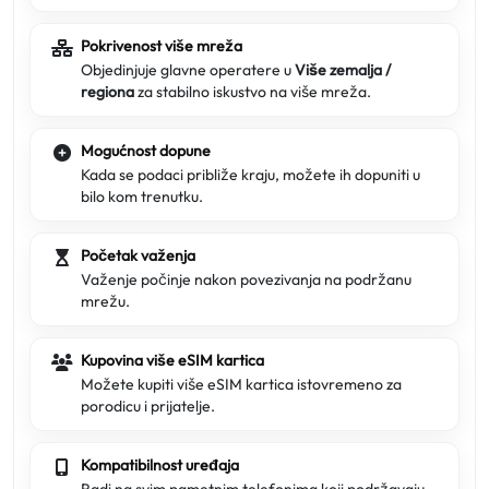
Pokrivenost više mreža
Objedinjuje glavne operatere u
Više zemalja /
regiona
za stabilno iskustvo na više mreža.
Mogućnost dopune
Kada se podaci približe kraju, možete ih dopuniti u
bilo kom trenutku.
Početak važenja
Važenje počinje nakon povezivanja na podržanu
mrežu.
Kupovina više eSIM kartica
Možete kupiti više eSIM kartica istovremeno za
porodicu i prijatelje.
Kompatibilnost uređaja