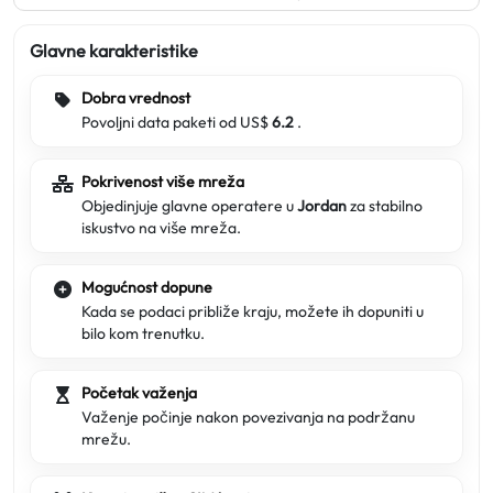
Glavne karakteristike
Dobra vrednost
Povoljni data paketi od US$
6.2
.
Pokrivenost više mreža
Objedinjuje glavne operatere u
Jordan
za stabilno
iskustvo na više mreža.
Mogućnost dopune
Kada se podaci približe kraju, možete ih dopuniti u
bilo kom trenutku.
Početak važenja
Važenje počinje nakon povezivanja na podržanu
mrežu.