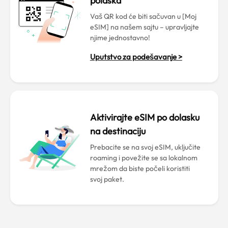
polaska
Vaš QR kod će biti sačuvan u [Moj
eSIM] na našem sajtu – upravljajte
njime jednostavno!
Uputstvo za podešavanje >
Aktivirajte eSIM po dolasku
na destinaciju
Prebacite se na svoj eSIM, uključite
roaming i povežite se sa lokalnom
mrežom da biste počeli koristiti
svoj paket.