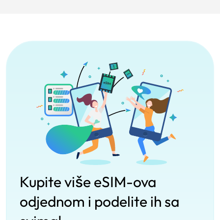
Kupite više eSIM-ova
odjednom i podelite ih sa