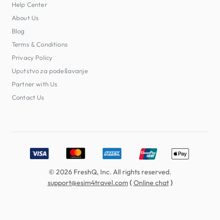
Help Center
About Us
Blog
Terms & Conditions
Privacy Policy
Uputstvo za podešavanje
Partner with Us
Contact Us
Accepted payment methods: Visa, MasterCard, American E
© 2026 FreshQ, Inc. All rights reserved.
(
)
support@esim4travel.com
Online chat