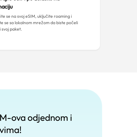
naciju
te se na svoj eSIM, uključite roaming i
te se sa lokalnom mrežom da biste počeli
ti svoj paket.
SIM-ova odjednom i
svima!