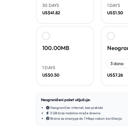
30 DAYS
1 DAYS
US$41.82
US$1.50
100.00MB
Neogran
1 DAYS
US$0.50
US$7.26
Neograničeni paket uključuje:
Neograničen internet, bez prekida
3 GB brze mobilne mreže dnevno
Brzina se smanjuje do 1 Mbps nakon korišćenja