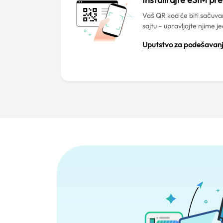
Vaš QR kod će biti sačuv
sajtu – upravljajte njime 
Uputstvo za podešavanj