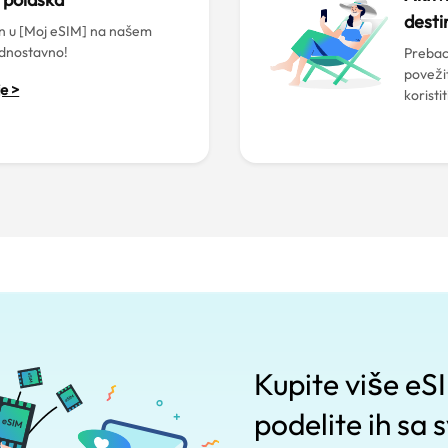
desti
an u [Moj eSIM] na našem
jednostavno!
Prebaci
poveži
e >
koristi
Kupite više e
podelite ih sa 