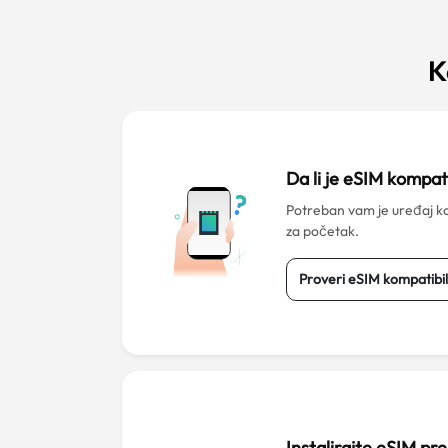
K
Da li je eSIM kompat
Potreban vam je uređaj k
za početak.
Proveri eSIM kompatibi
Instalirajte eSIM pr