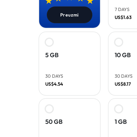
7 DAYS
Preuzmi
US$1.63
5 GB
10 GB
30 DAYS
30 DAYS
US$4.54
US$8.17
50 GB
1 GB