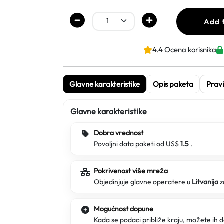
Add 
4.4 Ocena korisnika
Glavne karakteristike
Opis paketa
Pravi
Glavne karakteristike
Dobra vrednost
Povoljni data paketi od US$
1.5
.
Pokrivenost više mreža
Objedinjuje glavne operatere u
Litvanija
z
Mogućnost dopune
Kada se podaci približe kraju, možete ih d