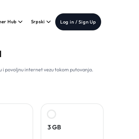
ner Hub
Srpski
Log in / Sign Up
a
u i povoljnu internet vezu tokom putovanja.
3 GB