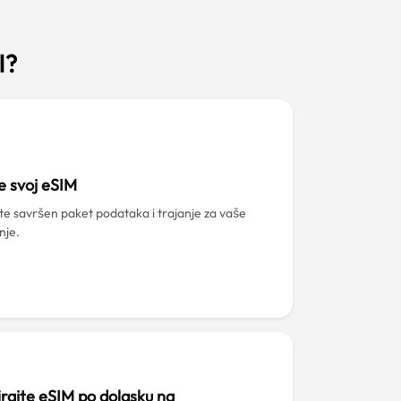
l?
e svoj eSIM
ite savršen paket podataka i trajanje za vaše
nje.
irajte eSIM po dolasku na