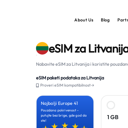
About Us
Blog
Part
eSIM za Litvanij
Nabavite eSIM za Litvanija i koristite pouzdan
eSIM paketi podataka za Litvanija
Proveri eSIM kompatibilnost→
Najbolji Europe 41
Pouzdana pokrivenost –
putujte bez brige, gde god da
1 GB
ste!