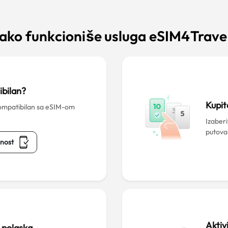
ako funkcioniše usluga eSIM4Trave
ibilan?
Kupit
ompatibilan sa eSIM-om
Izaber
putova
lnost
Aktiv
e polaska