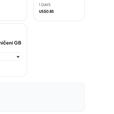
1 DAYS
US$0.85
ičeni GB