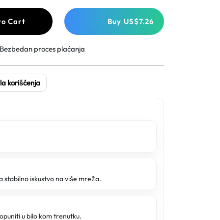
to Cart
Buy
US$7.26
Bezbedan proces plaćanja
la korišćenja
a stabilno iskustvo na više mreža.
opuniti u bilo kom trenutku.