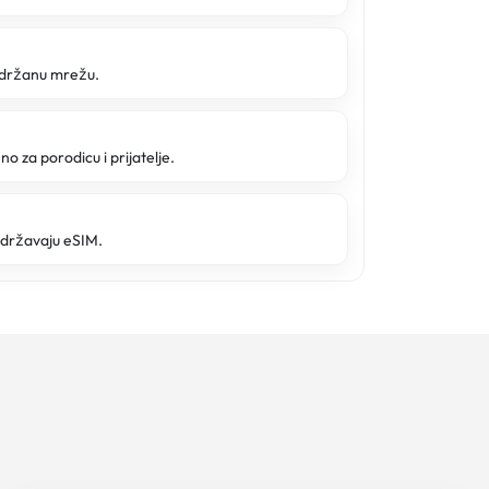
održanu mrežu.
o za porodicu i prijatelje.
održavaju eSIM.