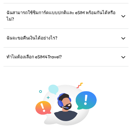
ได้ แต่คุณสามารถเก็บไว้เพื่อเติมเงินสำหรับการเดินทางใน
อนาคตไปยังภูมิภาคเดิม
ฉันสามารถใช้ซิมการ์ดแบบปกติและ eSIM พร้อมกันได้หรือ
ไม่?
ได้ แต่ให้เปิดใช้งานข้อมูลมือถือเฉพาะใน eSIM เพื่อหลีกเลี่ยงค่า
ธรรมเนียมโรมมิ่งเพิ่มเติมจากซิมการ์ดแบบปกติ
ฉันจะขอคืนเงินได้อย่างไร?
หากอุปกรณ์ของคุณไม่รองรับ การเดินทางของคุณถูกยกเลิก หรือ
มีปัญหาทางเทคนิค คุณสามารถขอคืนเงินได้ การคืนเงินจะถูก
ทำไมต้องเลือก eSIM4Travel?
โอนกลับไปยังบัญชีการชำระเงินเดิมของคุณภายใน 5-7 วัน
เราให้บริการแผนข้อมูลที่ยืดหยุ่น ความเร็วเครือข่ายที่เชื่อถือได้
ทำการ
และการสนับสนุนลูกค้าที่ยอดเยี่ยม ทำให้เราเป็นเพื่อนร่วมเดิน
ทางที่คุณวางใจได้