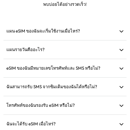
พบบ่อยได้อย่างรวดเร็ว!
แผน eSIM ของฉันจะเริ่มใช้งานเมื่อไหร่?
แผนจะเริ่มใช้งานทันทีเมื่อเชื่อมต่อกับเครือข่ายที่รองรับ เรา
แนะนำให้ติดตั้งก่อนออกเดินทาง
แผนรายวันคืออะไร?
ตัวอย่างเช่น: หากเริ่มใช้งานเวลา 9 โมงเช้า แผนจะมีผลจนถึง 9
โมงเช้าในวันถัดไป หากใช้ข้อมูลครบตามที่กำหนด ความเร็วจะ
eSIM ของฉันมีหมายเลขโทรศัพท์และ SMS หรือไม่?
ลดลงเหลือ 128kbps ดังนั้นไม่ต้องกังวลว่าข้อมูลจะหมดในทันที
เรามีบริการเฉพาะข้อมูลเท่านั้น แต่คุณสามารถใช้แอปอย่าง
WhatsApp เพื่อการสื่อสารได้
ฉันสามารถรับ SMS จากซิมเดิมของฉันได้หรือไม่?
ได้ คุณสามารถเปิดใช้งานทั้ง eSIM และซิมเดิมของคุณพร้อมกัน
เพื่อรับ SMS เช่น การแจ้งเตือนบัตรเครดิตขณะเดินทาง
โทรศัพท์ของฉันรองรับ eSIM หรือไม่?
คุณสามารถเยี่ยมชมหน้าการตรวจสอบความเข้ากันได้ของเรา
เพื่อยืนยันว่าอุปกรณ์ของคุณรองรับ eSIM หรือไม่
ฉันจะได้รับ eSIM เมื่อไหร่?