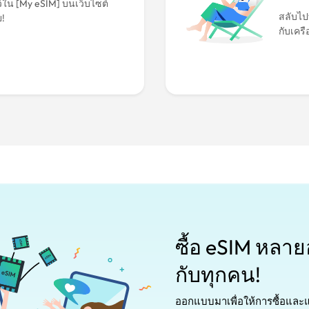
้ใน [My eSIM] บนเว็บไซต์
สลับไปท
ย!
กับเครื
ซื้อ eSIM หลา
กับทุกคน!
ออกแบบมาเพื่อให้การซื้อและแชร