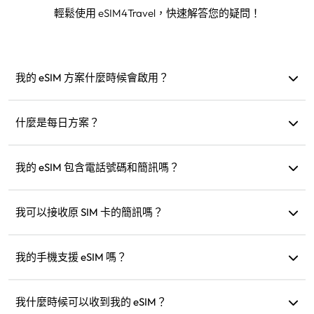
輕鬆使用 eSIM4Travel，快速解答您的疑問！
我的 eSIM 方案什麼時候會啟用？
當連接到支援的網路時會立即啟用。我們建議您在出發前安
裝。
什麼是每日方案？
例如：如果在早上 9 點啟用，則方案將持續到隔天早上 9 點。
如果當天的流量用完，速度會降低到 128kbps，讓您不用擔心
我的 eSIM 包含電話號碼和簡訊嗎？
一下子就用完。
我們僅提供數據服務，但您可以使用像 WhatsApp 這樣的應
用程式進行通訊。
我可以接收原 SIM 卡的簡訊嗎？
可以，您可以同時啟用 eSIM 和原 SIM 卡，在旅行時接收像是
信用卡通知的簡訊。
我的手機支援 eSIM 嗎？
您可以造訪我們的相容性檢查頁面快速確認您的設備是否支
援 eSIM。
我什麼時候可以收到我的 eSIM？