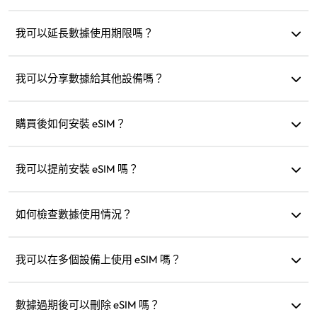
eSIM 是內建在手機中的電子 SIM 卡。下載並安裝後，您可以
使用它連接到網路。
我可以延長數據使用期限嗎？
可以，您可以購買新方案，新方案會在現有方案過期後自動
啟用。
我可以分享數據給其他設備嗎？
可以，您可以與其他設備共享網路，數據使用量會與手機相
同。
購買後如何安裝 eSIM？
前往網站的「我的 eSIM」部分，按照指示安裝。
我可以提前安裝 eSIM 嗎？
可以，我們建議您在出發前安裝和設定，抵達後即可立即啟
用使用。
如何檢查數據使用情況？
您可以在網站的「我的 eSIM」部分檢查數據使用情況。
我可以在多個設備上使用 eSIM 嗎？
不行，每個 eSIM 只能安裝到一個設備。若需轉移，請聯絡客
服。
數據過期後可以刪除 eSIM 嗎？