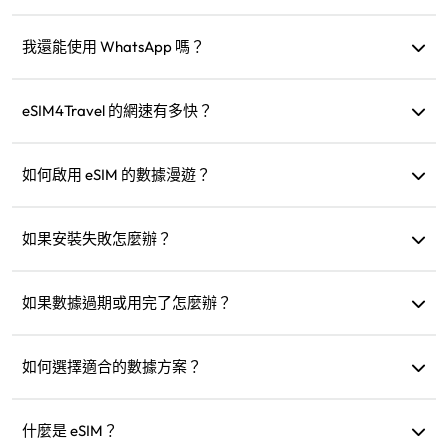
購買後，您可以立即在網站的「我的 eSIM」部分取得。
我還能使用 WhatsApp 嗎？
可以，您的 WhatsApp 號碼、聯絡人和聊天記錄都不會受影
響。
eSIM4Travel 的網速有多快？
您可以在產品詳細資訊中查看支援的網速。網路強度取決於
當地運營商。
如何啟用 eSIM 的數據漫遊？
進入您的設備設定，打開「行動網路」或「行動服務」，然
後啟用「數據漫遊」。
如果安裝失敗怎麼辦？
檢查 eSIM 是否已安裝到您的設備，因為每個 eSIM 只能安裝
一次。如果問題持續，請聯絡客服。
如果數據過期或用完了怎麼辦？
過期後您可以加購或購買新方案。
如何選擇適合的數據方案？
eSIM4Travel 提供標準方案，如 1GB/7 天或 (3GB、5GB、
10GB、20GB)/30 天，您可以根據需求選擇並隨時加購。
什麼是 eSIM？