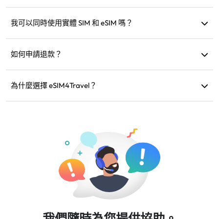
可以，但也可以保留以便未來到同一地區旅行時加購方案。
我可以同時使用實體 SIM 和 eSIM 嗎？
可以，但僅啟用 eSIM 的行動數據，以免實體 SIM 產生額外的
漫遊費用。
如何申請退款？
如果您的設備不相容、行程取消或出現技術問題，您可以申
請退款。退款會在 5-7 個工作日內退回您的原付款賬戶。
為什麼選擇 eSIM4Travel？
我們提供彈性的數據方案、可靠的網速和優質的客服，是您
值得信賴的旅行夥伴。
我們隨時為您提供協助。