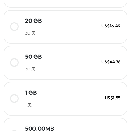
20 GB
US$16.49
30 天
50 GB
US$44.78
30 天
1 GB
US$1.55
1 天
500.00MB