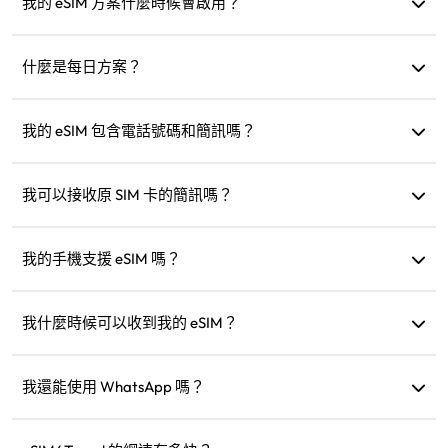
我的 eSIM 方案什麼時候會啟用？
當連接到支援的網路時會立即啟用。我們建議您在出發前安
裝。
什麼是每日方案？
例如：如果在早上 9 點啟用，則方案將持續到隔天早上 9 點。
如果當天的流量用完，速度會降低到 128kbps，讓您不用擔心
我的 eSIM 包含電話號碼和簡訊嗎？
一下子就用完。
我們僅提供數據服務，但您可以使用像 WhatsApp 這樣的應
用程式進行通訊。
我可以接收原 SIM 卡的簡訊嗎？
可以，您可以同時啟用 eSIM 和原 SIM 卡，在旅行時接收像是
信用卡通知的簡訊。
我的手機支援 eSIM 嗎？
您可以造訪我們的相容性檢查頁面快速確認您的設備是否支
援 eSIM。
我什麼時候可以收到我的 eSIM？
購買後，您可以立即在網站的「我的 eSIM」部分取得。
我還能使用 WhatsApp 嗎？
可以，您的 WhatsApp 號碼、聯絡人和聊天記錄都不會受影