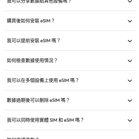
啟用。
我可以分享數據給其他設備嗎？
可以，您可以與其他設備共享網路，數據使用量會與手機相
同。
購買後如何安裝 eSIM？
前往網站的「我的 eSIM」部分，按照指示安裝。
我可以提前安裝 eSIM 嗎？
可以，我們建議您在出發前安裝和設定，抵達後即可立即啟
用使用。
如何檢查數據使用情況？
您可以在網站的「我的 eSIM」部分檢查數據使用情況。
我可以在多個設備上使用 eSIM 嗎？
不行，每個 eSIM 只能安裝到一個設備。若需轉移，請聯絡客
服。
數據過期後可以刪除 eSIM 嗎？
可以，但也可以保留以便未來到同一地區旅行時加購方案。
我可以同時使用實體 SIM 和 eSIM 嗎？
可以，但僅啟用 eSIM 的行動數據，以免實體 SIM 產生額外的