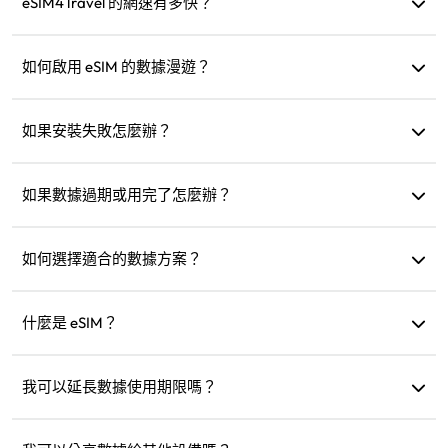
響。
eSIM4Travel 的網速有多快？
您可以在產品詳細資訊中查看支援的網速。網路強度取決於
當地運營商。
如何啟用 eSIM 的數據漫遊？
進入您的設備設定，打開「行動網路」或「行動服務」，然
後啟用「數據漫遊」。
如果安裝失敗怎麼辦？
檢查 eSIM 是否已安裝到您的設備，因為每個 eSIM 只能安裝
一次。如果問題持續，請聯絡客服。
如果數據過期或用完了怎麼辦？
過期後您可以加購或購買新方案。
如何選擇適合的數據方案？
eSIM4Travel 提供標準方案，如 1GB/7 天或 (3GB、5GB、
10GB、20GB)/30 天，您可以根據需求選擇並隨時加購。
什麼是 eSIM？
eSIM 是內建在手機中的電子 SIM 卡。下載並安裝後，您可以
使用它連接到網路。
我可以延長數據使用期限嗎？
可以，您可以購買新方案，新方案會在現有方案過期後自動