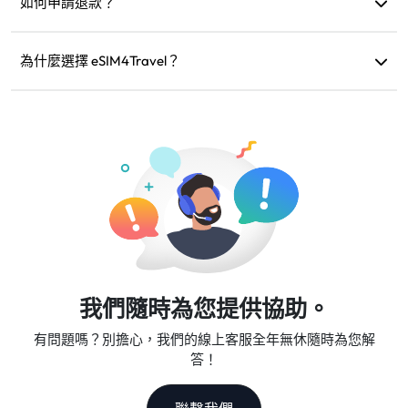
漫遊費用。
如何申請退款？
如果您的設備不相容、行程取消或出現技術問題，您可以申
請退款。退款會在 5-7 個工作日內退回您的原付款賬戶。
為什麼選擇 eSIM4Travel？
我們提供彈性的數據方案、可靠的網速和優質的客服，是您
值得信賴的旅行夥伴。
我們隨時為您提供協助。
有問題嗎？別擔心，我們的線上客服全年無休隨時為您解
答！