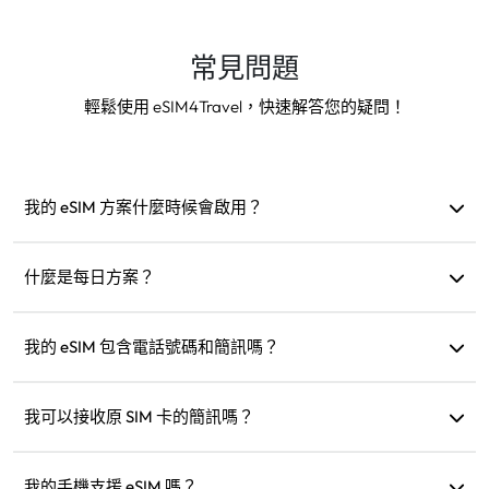
常見問題
輕鬆使用 eSIM4Travel，快速解答您的疑問！
我的 eSIM 方案什麼時候會啟用？
當連接到支援的網路時會立即啟用。我們建議您在出發前安
裝。
什麼是每日方案？
例如：如果在早上 9 點啟用，則方案將持續到隔天早上 9 點。
如果當天的流量用完，速度會降低到 128kbps，讓您不用擔心
我的 eSIM 包含電話號碼和簡訊嗎？
一下子就用完。
我們僅提供數據服務，但您可以使用像 WhatsApp 這樣的應
用程式進行通訊。
我可以接收原 SIM 卡的簡訊嗎？
可以，您可以同時啟用 eSIM 和原 SIM 卡，在旅行時接收像是
信用卡通知的簡訊。
我的手機支援 eSIM 嗎？