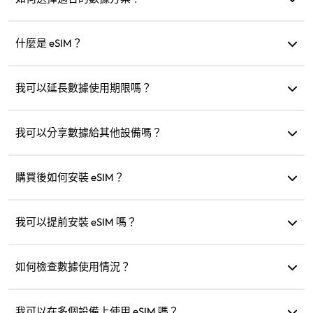
eSIM4Travel 提供標準方案，如 1GB/7 天或 (3GB、5GB、
10GB、20GB)/30 天，您可以根據需求選擇並隨時加購。
什麼是 eSIM？
eSIM 是內建在手機中的電子 SIM 卡。下載並安裝後，您可以
使用它連接到網路。
我可以延長數據使用期限嗎？
可以，您可以購買新方案，新方案會在現有方案過期後自動
啟用。
我可以分享數據給其他設備嗎？
可以，您可以與其他設備共享網路，數據使用量會與手機相
同。
購買後如何安裝 eSIM？
前往網站的「我的 eSIM」部分，按照指示安裝。
我可以提前安裝 eSIM 嗎？
可以，我們建議您在出發前安裝和設定，抵達後即可立即啟
用使用。
如何檢查數據使用情況？
您可以在網站的「我的 eSIM」部分檢查數據使用情況。
我可以在多個設備上使用 eSIM 嗎？