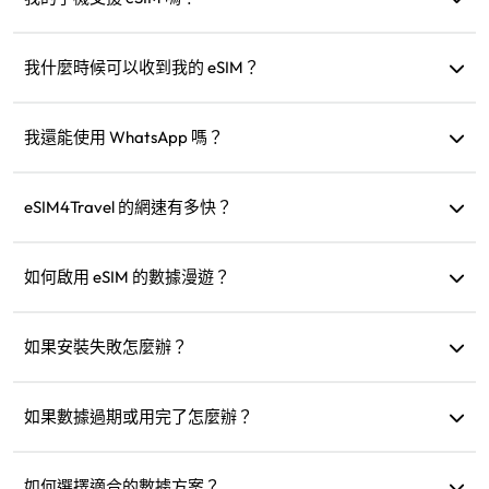
您可以造訪我們的相容性檢查頁面快速確認您的設備是否支
援 eSIM。
我什麼時候可以收到我的 eSIM？
購買後，您可以立即在網站的「我的 eSIM」部分取得。
我還能使用 WhatsApp 嗎？
可以，您的 WhatsApp 號碼、聯絡人和聊天記錄都不會受影
響。
eSIM4Travel 的網速有多快？
您可以在產品詳細資訊中查看支援的網速。網路強度取決於
當地運營商。
如何啟用 eSIM 的數據漫遊？
進入您的設備設定，打開「行動網路」或「行動服務」，然
後啟用「數據漫遊」。
如果安裝失敗怎麼辦？
檢查 eSIM 是否已安裝到您的設備，因為每個 eSIM 只能安裝
一次。如果問題持續，請聯絡客服。
如果數據過期或用完了怎麼辦？
過期後您可以加購或購買新方案。
如何選擇適合的數據方案？