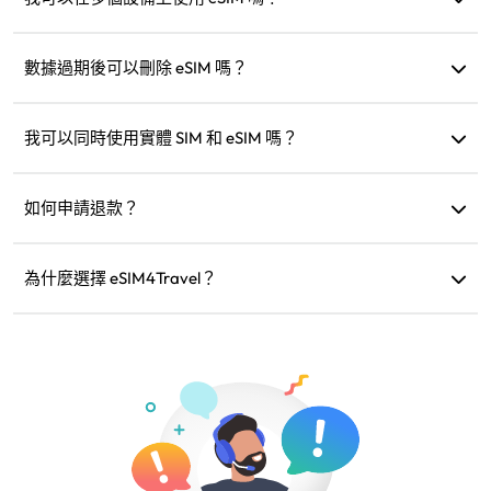
不行，每個 eSIM 只能安裝到一個設備。若需轉移，請聯絡客
服。
數據過期後可以刪除 eSIM 嗎？
可以，但也可以保留以便未來到同一地區旅行時加購方案。
我可以同時使用實體 SIM 和 eSIM 嗎？
可以，但僅啟用 eSIM 的行動數據，以免實體 SIM 產生額外的
漫遊費用。
如何申請退款？
如果您的設備不相容、行程取消或出現技術問題，您可以申
請退款。退款會在 5-7 個工作日內退回您的原付款賬戶。
為什麼選擇 eSIM4Travel？
我們提供彈性的數據方案、可靠的網速和優質的客服，是您
值得信賴的旅行夥伴。