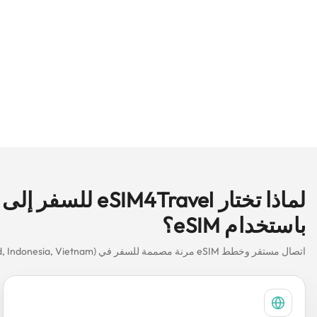
باستخدام eSIM؟
اتصال مستقر وخطط eSIM مرنة مصممة للسفر في South Asia 5 (Singapore, Malaysia, Thailand, Indonesia, Vietnam).