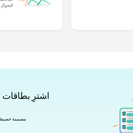
التجوال،
مصممة خصيصًا لتت