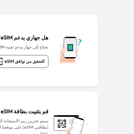
هل جهازي يدعم eSIM؟
تحتاج إلى جهاز يدعم تقنية eSIM للبدء.
التحقق من توافق eSIM
قم بتثبيت بطاقة eSIM قبل المغادرة
سيتم تخزين رمز الاستجابة ا
[بطاقتي eSIM] على م
عناء!