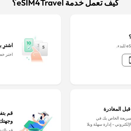
كيف تعمل خدمة eSIM4Travel؟
اشترِ بطاقة IM
اختر خطة
لسريعة الخاص بك في
وجهتك
وقعنا الإلكتروني - إدارة سهلة وبلا