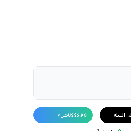
ى السلة
US$6.90
شراء