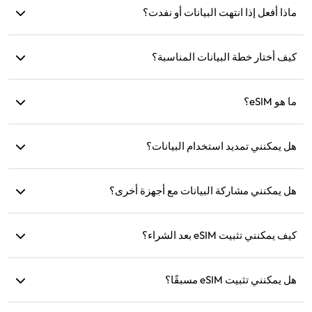
ماذا أفعل إذا انتهت البيانات أو نفدت؟
eSIM مرة واحدة فقط. إذا استمرت المشكلة، يرجى الاتصال بخدمة
العملاء.
يمكنك إعادة الشحن أو شراء خطة جديدة بعد انتهاء صلاحية البيانات.
كيف أختار خطة البيانات المناسبة؟
توفر eSIM4Travel خططًا قياسية مثل 1GB/7 أيام أو (3GB، 5GB،
ما هو eSIM؟
10GB، 20GB)/30 يومًا. يمكنك اختيار الخطة بناءً على احتياجاتك
وإعادة الشحن في أي وقت.
eSIM هي شريحة SIM إلكترونية مدمجة في هاتفك. بعد تنزيلها
هل يمكنني تمديد استخدام البيانات؟
وتثبيتها، يمكنك استخدامها للاتصال بالإنترنت.
نعم، يمكنك شراء خطة جديدة وسيتم تفعيلها تلقائيًا بعد انتهاء الخطة
الحالية.
هل يمكنني مشاركة البيانات مع أجهزة أخرى؟
نعم، يمكنك مشاركة شبكتك مع أجهزة أخرى، وسيكون استهلاك
كيف يمكنني تثبيت eSIM بعد الشراء؟
البيانات هو نفسه كما على هاتفك.
انتقل إلى قسم 'eSIM الخاص بي' على الموقع واتبع التعليمات
للتثبيت.
هل يمكنني تثبيت eSIM مسبقًا؟
نعم، نوصي بتثبيته وإعداده قبل السفر لتتمكن من استخدامه فورًا