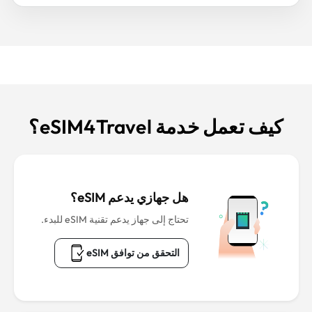
كيف تعمل خدمة eSIM4Travel؟
هل جهازي يدعم eSIM؟
تحتاج إلى جهاز يدعم تقنية eSIM للبدء.
التحقق من توافق eSIM