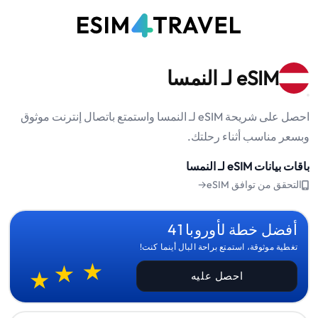
eSIM لـ النمسا
احصل على شريحة eSIM لـ النمسا واستمتع باتصال إنترنت موثوق
وبسعر مناسب أثناء رحلتك.
باقات بيانات eSIM لـ النمسا
التحقق من توافق eSIM→
أفضل خطة لأوروبا 41
تغطية موثوقة، استمتع براحة البال أينما كنت!
احصل عليه