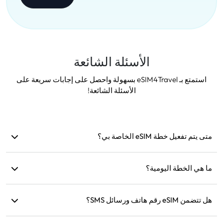
الأسئلة الشائعة
استمتع بـ eSIM4Travel بسهولة واحصل على إجابات سريعة على
الأسئلة الشائعة!
متى يتم تفعيل خطة eSIM الخاصة بي؟
يتم التفعيل بمجرد الاتصال بشبكة مدعومة. نوصي بتثبيتها قبل
السفر.
ما هي الخطة اليومية؟
على سبيل المثال: إذا تم التفعيل الساعة 9 صباحًا، ستستمر حتى
هل تتضمن eSIM رقم هاتف ورسائل SMS؟
الساعة 9 صباحًا في اليوم التالي. إذا استنفدت البيانات اليومية،
ستنخفض السرعة إلى 128 كيلوبت/ثانية، لذلك لن تقلق من نفاد
نحن نوفر خدمات البيانات فقط، ولكن يمكنك استخدام تطبيقات مثل
البيانات مرة واحدة.