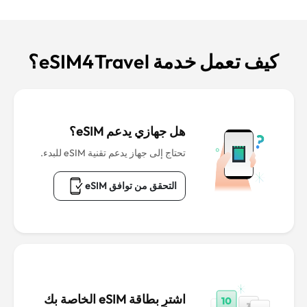
كيف تعمل خدمة eSIM4Travel؟
هل جهازي يدعم eSIM؟
تحتاج إلى جهاز يدعم تقنية eSIM للبدء.
التحقق من توافق eSIM
اشترِ بطاقة eSIM الخاصة بك