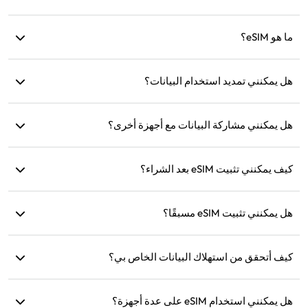
توفر eSIM4Travel خططًا قياسية مثل 1GB/7 أيام أو (3GB، 5GB،
ما هو eSIM؟
10GB، 20GB)/30 يومًا. يمكنك اختيار الخطة بناءً على احتياجاتك
وإعادة الشحن في أي وقت.
eSIM هي شريحة SIM إلكترونية مدمجة في هاتفك. بعد تنزيلها
هل يمكنني تمديد استخدام البيانات؟
وتثبيتها، يمكنك استخدامها للاتصال بالإنترنت.
نعم، يمكنك شراء خطة جديدة وسيتم تفعيلها تلقائيًا بعد انتهاء الخطة
الحالية.
هل يمكنني مشاركة البيانات مع أجهزة أخرى؟
نعم، يمكنك مشاركة شبكتك مع أجهزة أخرى، وسيكون استهلاك
كيف يمكنني تثبيت eSIM بعد الشراء؟
البيانات هو نفسه كما على هاتفك.
انتقل إلى قسم 'eSIM الخاص بي' على الموقع واتبع التعليمات
للتثبيت.
هل يمكنني تثبيت eSIM مسبقًا؟
نعم، نوصي بتثبيته وإعداده قبل السفر لتتمكن من استخدامه فورًا
عند الوصول.
كيف أتحقق من استهلاك البيانات الخاص بي؟
يمكنك التحقق من استهلاك البيانات في قسم 'eSIM الخاص بي'
على الموقع.
هل يمكنني استخدام eSIM على عدة أجهزة؟