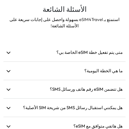
الأسئلة الشائعة
استمتع بـ eSIM4Travel بسهولة واحصل على إجابات سريعة على
الأسئلة الشائعة!
متى يتم تفعيل خطة eSIM الخاصة بي؟
يتم التفعيل بمجرد الاتصال بشبكة مدعومة. نوصي بتثبيتها قبل
السفر.
ما هي الخطة اليومية؟
على سبيل المثال: إذا تم التفعيل الساعة 9 صباحًا، ستستمر حتى
هل تتضمن eSIM رقم هاتف ورسائل SMS؟
الساعة 9 صباحًا في اليوم التالي. إذا استنفدت البيانات اليومية،
ستنخفض السرعة إلى 128 كيلوبت/ثانية، لذلك لن تقلق من نفاد
نحن نوفر خدمات البيانات فقط، ولكن يمكنك استخدام تطبيقات مثل
البيانات مرة واحدة.
WhatsApp للتواصل.
هل يمكنني استقبال رسائل SMS من شريحة SIM الأصلية؟
نعم، يمكنك تفعيل كل من eSIM وشريحة SIM الأصلية في نفس
هل هاتفي متوافق مع eSIM؟
الوقت لاستقبال الرسائل النصية مثل إشعارات بطاقات الائتمان