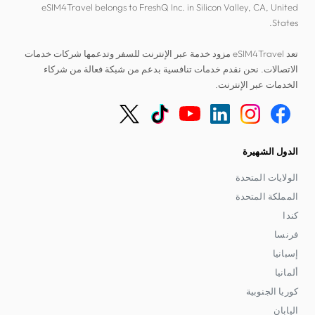
eSIM4Travel belongs to FreshQ Inc. in Silicon Valley, CA, United
States.
تعد eSIM4Travel مزود خدمة عبر الإنترنت للسفر وتدعمها شركات خدمات
الاتصالات. نحن نقدم خدمات تنافسية بدعم من شبكة فعالة من شركاء
الخدمات عبر الإنترنت.
الدول الشهيرة
الولايات المتحدة
المملكة المتحدة
كندا
فرنسا
إسبانيا
ألمانيا
كوريا الجنوبية
اليابان