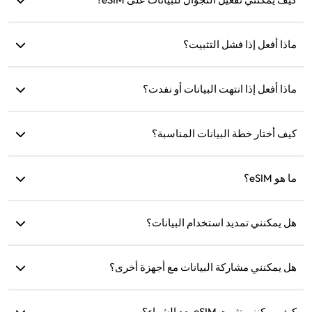
انتقل إلى إعدادات جهازك، افتح 'الشبكة الخلوية' أو 'الخدمة
ماذا أفعل إذا فشل التثبيت؟
المحمولة' وقم بتفعيل 'تجوال البيانات'.
تحقق إذا كانت eSIM مثبتة بالفعل على جهازك، حيث يمكن تثبيت كل
ماذا أفعل إذا انتهت البيانات أو نفدت؟
eSIM مرة واحدة فقط. إذا استمرت المشكلة، يرجى الاتصال بخدمة
العملاء.
يمكنك إعادة الشحن أو شراء خطة جديدة بعد انتهاء صلاحية البيانات.
كيف أختار خطة البيانات المناسبة؟
توفر eSIM4Travel خططًا قياسية مثل 1GB/7 أيام أو (3GB، 5GB،
ما هو eSIM؟
10GB، 20GB)/30 يومًا. يمكنك اختيار الخطة بناءً على احتياجاتك
وإعادة الشحن في أي وقت.
eSIM هي شريحة SIM إلكترونية مدمجة في هاتفك. بعد تنزيلها
هل يمكنني تمديد استخدام البيانات؟
وتثبيتها، يمكنك استخدامها للاتصال بالإنترنت.
نعم، يمكنك شراء خطة جديدة وسيتم تفعيلها تلقائيًا بعد انتهاء الخطة
الحالية.
هل يمكنني مشاركة البيانات مع أجهزة أخرى؟
نعم، يمكنك مشاركة شبكتك مع أجهزة أخرى، وسيكون استهلاك
كيف يمكنني تثبيت eSIM بعد الشراء؟
البيانات هو نفسه كما على هاتفك.