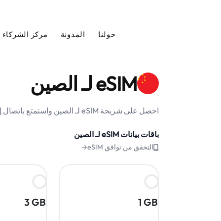
حولنا
المدونة
مركز الشركاء
eSIM لـ الصين
احصل على شريحة eSIM لـ الصين واستمتع باتصال إنترنت موثوق وبسعر مناسب أثناء رحلتك.
باقات بيانات eSIM لـ الصين
التحقق من توافق eSIM→
3 GB
1 GB