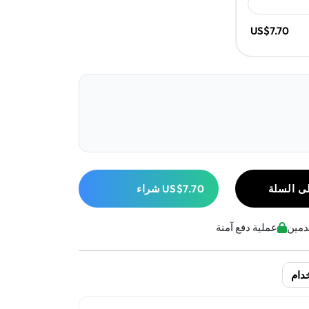
US$7.70
ى السلة
US$7.70
شراء
عملية دفع آمنة
دام