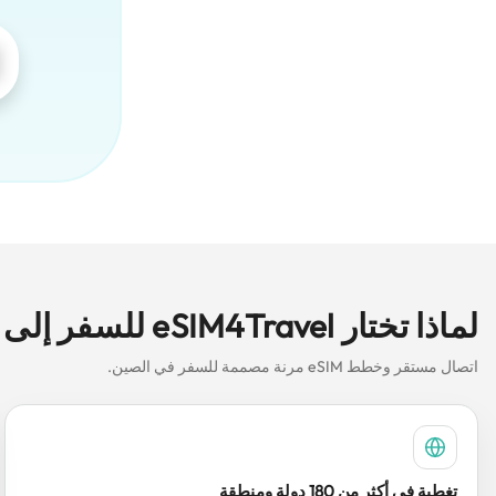
لماذا تختار eSIM4Travel للسفر إلى الصين باستخدام eSIM؟
اتصال مستقر وخطط eSIM مرنة مصممة للسفر في الصين.
تغطية في أكثر من 180 دولة ومنطقة