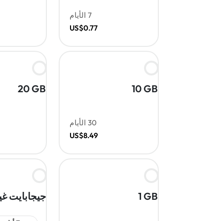
7 الأيام
US$0.77
20 GB
10 GB
30 الأيام
US$8.49
1 GB
جيجابايت غي