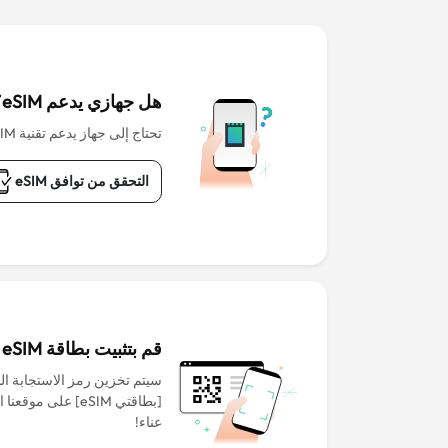
هل جهازي يدعم eSIM؟
تحتاج إلى جهاز يدعم تقنية eSIM للبدء.
التحقق من توافق eSIM
قم بتثبيت بطاقة eSIM قبل المغادرة
سيتم تخزين رمز الاستجابة ا
[بطاقتي eSIM] على م
عناء!