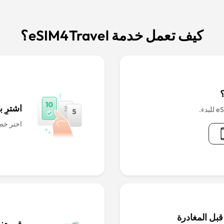
كيف تعمل خدمة eSIM4Travel؟
اشترِ بطاقة IM
اختر خطة