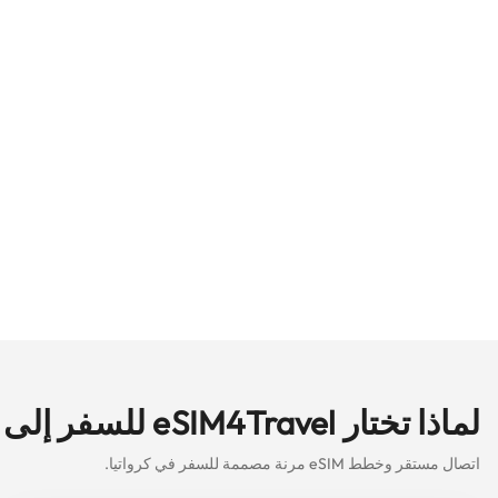
لماذا تختار eSIM4Travel للسفر إلى كرواتيا باستخدام eSIM؟
اتصال مستقر وخطط eSIM مرنة مصممة للسفر في كرواتيا.