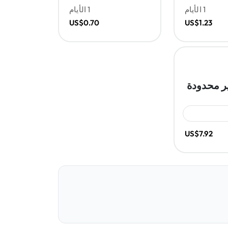
1 الأيام
1 الأيام
US$0.70
US$1.23
ر محدودة
US$7.92