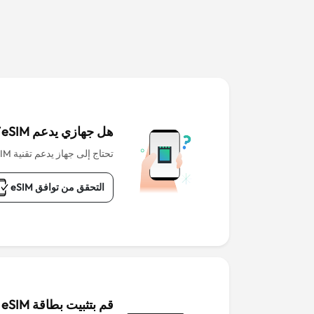
هل جهازي يدعم eSIM؟
تحتاج إلى جهاز يدعم تقنية eSIM للبدء.
التحقق من توافق eSIM
قم بتثبيت بطاقة eSIM قبل المغادرة