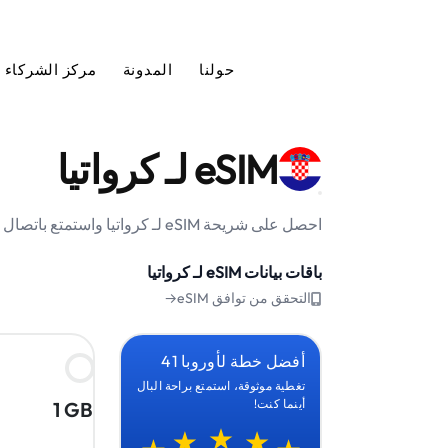
حولنا
المدونة
مركز الشركاء
eSIM لـ كرواتيا
احصل على شريحة eSIM لـ كرواتيا واستمتع باتصال إنترنت موثوق وبسعر مناسب أثناء رحلتك.
باقات بيانات eSIM لـ كرواتيا
التحقق من توافق eSIM→
أفضل خطة لأوروبا 41
تغطية موثوقة، استمتع براحة البال
أينما كنت!
1 GB