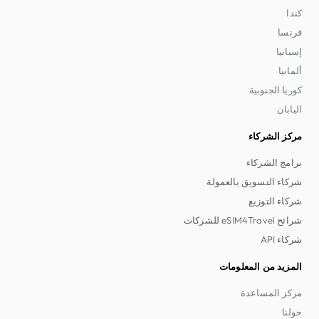
كندا
فرنسا
إسبانيا
ألمانيا
كوريا الجنوبية
اليابان
مركز الشركاء
برامج الشركاء
شركاء التسويق بالعمولة
شركاء التوزيع
شرائح eSIM4Travel للشركات
شركاء API
المزيد من المعلومات
مركز المساعدة
حولنا