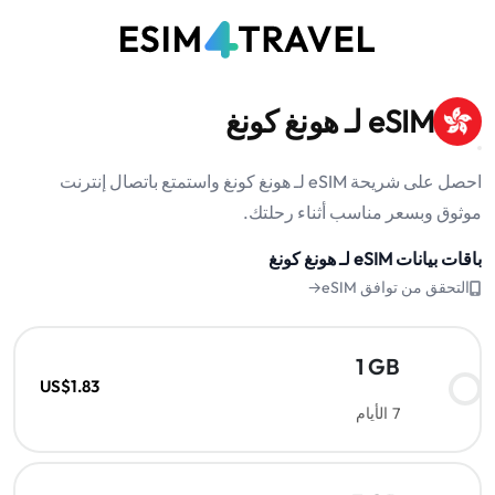
eSIM لـ هونغ كونغ
احصل على شريحة eSIM لـ هونغ كونغ واستمتع باتصال إنترنت
موثوق وبسعر مناسب أثناء رحلتك.
باقات بيانات eSIM لـ هونغ كونغ
التحقق من توافق eSIM→
1 GB
US$1.83
7 الأيام