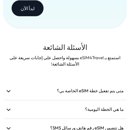
ابدأ الآن
الأسئلة الشائعة
استمتع بـ eSIM4Travel بسهولة واحصل على إجابات سريعة على
الأسئلة الشائعة!
متى يتم تفعيل خطة eSIM الخاصة بي؟
يتم التفعيل بمجرد الاتصال بشبكة مدعومة. نوصي بتثبيتها قبل
السفر.
ما هي الخطة اليومية؟
على سبيل المثال: إذا تم التفعيل الساعة 9 صباحًا، ستستمر حتى
هل تتضمن eSIM رقم هاتف ورسائل SMS؟
الساعة 9 صباحًا في اليوم التالي. إذا استنفدت البيانات اليومية،