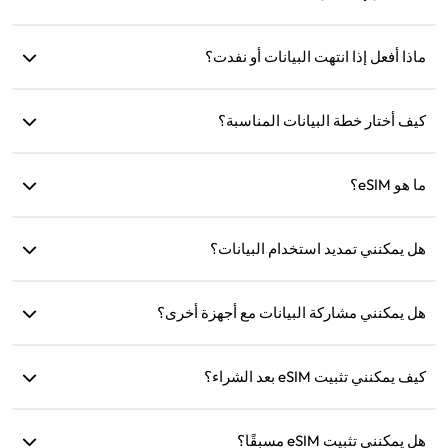
تحقق إذا كانت eSIM مثبتة بالفعل على جهازك، حيث يمكن تثبيت كل
ماذا أفعل إذا انتهت البيانات أو نفدت؟
eSIM مرة واحدة فقط. إذا استمرت المشكلة، يرجى الاتصال بخدمة
العملاء.
يمكنك إعادة الشحن أو شراء خطة جديدة بعد انتهاء صلاحية البيانات.
كيف أختار خطة البيانات المناسبة؟
توفر eSIM4Travel خططًا قياسية مثل 1GB/7 أيام أو (3GB، 5GB،
ما هو eSIM؟
10GB، 20GB)/30 يومًا. يمكنك اختيار الخطة بناءً على احتياجاتك
وإعادة الشحن في أي وقت.
eSIM هي شريحة SIM إلكترونية مدمجة في هاتفك. بعد تنزيلها
هل يمكنني تمديد استخدام البيانات؟
وتثبيتها، يمكنك استخدامها للاتصال بالإنترنت.
نعم، يمكنك شراء خطة جديدة وسيتم تفعيلها تلقائيًا بعد انتهاء الخطة
الحالية.
هل يمكنني مشاركة البيانات مع أجهزة أخرى؟
نعم، يمكنك مشاركة شبكتك مع أجهزة أخرى، وسيكون استهلاك
كيف يمكنني تثبيت eSIM بعد الشراء؟
البيانات هو نفسه كما على هاتفك.
انتقل إلى قسم 'eSIM الخاص بي' على الموقع واتبع التعليمات
للتثبيت.
هل يمكنني تثبيت eSIM مسبقًا؟