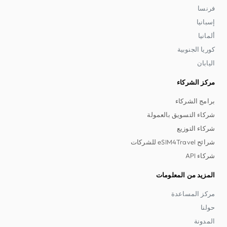
فرنسا
إسبانيا
ألمانيا
كوريا الجنوبية
اليابان
مركز الشركاء
برامج الشركاء
شركاء التسويق بالعمولة
شركاء التوزيع
شرائح eSIM4Travel للشركات
شركاء API
المزيد من المعلومات
مركز المساعدة
حولنا
المدونة