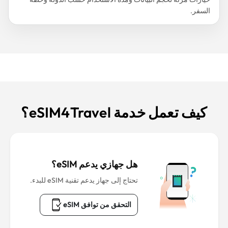
السفر.
كيف تعمل خدمة eSIM4Travel؟
هل جهازي يدعم eSIM؟
تحتاج إلى جهاز يدعم تقنية eSIM للبدء.
التحقق من توافق eSIM