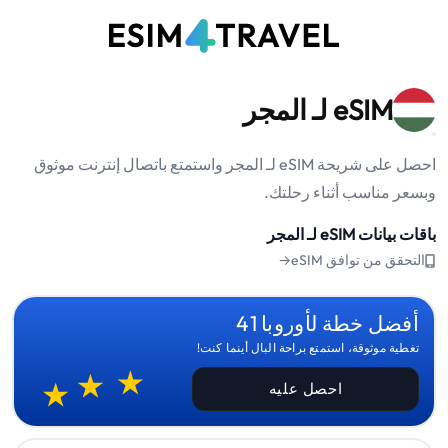
eSIM لـ المجر
احصل على شريحة eSIM لـ المجر واستمتع باتصال إنترنت موثوق
وبسعر مناسب أثناء رحلتك.
باقات بيانات eSIM لـ المجر
التحقق من توافق eSIM→
أفضل خطة لأوروبا 41
تغطية موثوقة، استمتع براحة البال أينما كنت!
احصل عليه