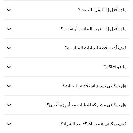
انتقل إلى إعدادات جهازك، افتح 'الشبكة الخلوية' أو 'الخدمة
ماذا أفعل إذا فشل التثبيت؟
المحمولة' وقم بتفعيل 'تجوال البيانات'.
تحقق إذا كانت eSIM مثبتة بالفعل على جهازك، حيث يمكن تثبيت كل
ماذا أفعل إذا انتهت البيانات أو نفدت؟
eSIM مرة واحدة فقط. إذا استمرت المشكلة، يرجى الاتصال بخدمة
العملاء.
يمكنك إعادة الشحن أو شراء خطة جديدة بعد انتهاء صلاحية البيانات.
كيف أختار خطة البيانات المناسبة؟
توفر eSIM4Travel خططًا قياسية مثل 1GB/7 أيام أو (3GB، 5GB،
ما هو eSIM؟
10GB، 20GB)/30 يومًا. يمكنك اختيار الخطة بناءً على احتياجاتك
وإعادة الشحن في أي وقت.
eSIM هي شريحة SIM إلكترونية مدمجة في هاتفك. بعد تنزيلها
هل يمكنني تمديد استخدام البيانات؟
وتثبيتها، يمكنك استخدامها للاتصال بالإنترنت.
نعم، يمكنك شراء خطة جديدة وسيتم تفعيلها تلقائيًا بعد انتهاء الخطة
الحالية.
هل يمكنني مشاركة البيانات مع أجهزة أخرى؟
نعم، يمكنك مشاركة شبكتك مع أجهزة أخرى، وسيكون استهلاك
كيف يمكنني تثبيت eSIM بعد الشراء؟
البيانات هو نفسه كما على هاتفك.