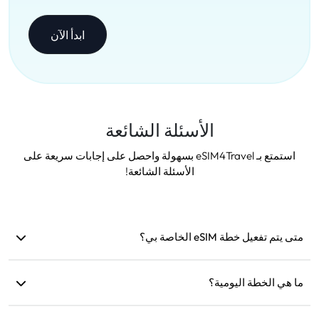
ابدأ الآن
الأسئلة الشائعة
استمتع بـ eSIM4Travel بسهولة واحصل على إجابات سريعة على
الأسئلة الشائعة!
متى يتم تفعيل خطة eSIM الخاصة بي؟
يتم التفعيل بمجرد الاتصال بشبكة مدعومة. نوصي بتثبيتها قبل
السفر.
ما هي الخطة اليومية؟
على سبيل المثال: إذا تم التفعيل الساعة 9 صباحًا، ستستمر حتى