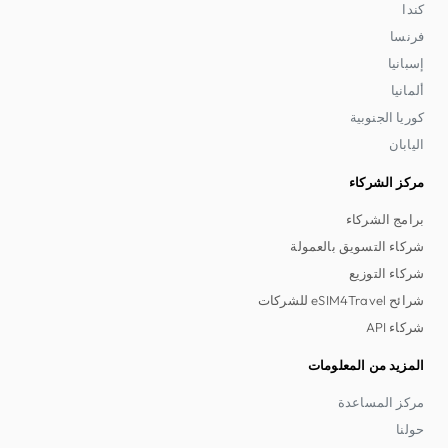
كندا
فرنسا
إسبانيا
ألمانيا
كوريا الجنوبية
اليابان
مركز الشركاء
برامج الشركاء
شركاء التسويق بالعمولة
شركاء التوزيع
شرائح eSIM4Travel للشركات
شركاء API
المزيد من المعلومات
مركز المساعدة
حولنا