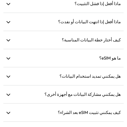
ماذا أفعل إذا فشل التثبيت؟
المحمولة' وقم بتفعيل 'تجوال البيانات'.
تحقق إذا كانت eSIM مثبتة بالفعل على جهازك، حيث يمكن تثبيت كل
ماذا أفعل إذا انتهت البيانات أو نفدت؟
eSIM مرة واحدة فقط. إذا استمرت المشكلة، يرجى الاتصال بخدمة
العملاء.
يمكنك إعادة الشحن أو شراء خطة جديدة بعد انتهاء صلاحية البيانات.
كيف أختار خطة البيانات المناسبة؟
توفر eSIM4Travel خططًا قياسية مثل 1GB/7 أيام أو (3GB، 5GB،
ما هو eSIM؟
10GB، 20GB)/30 يومًا. يمكنك اختيار الخطة بناءً على احتياجاتك
وإعادة الشحن في أي وقت.
eSIM هي شريحة SIM إلكترونية مدمجة في هاتفك. بعد تنزيلها
هل يمكنني تمديد استخدام البيانات؟
وتثبيتها، يمكنك استخدامها للاتصال بالإنترنت.
نعم، يمكنك شراء خطة جديدة وسيتم تفعيلها تلقائيًا بعد انتهاء الخطة
الحالية.
هل يمكنني مشاركة البيانات مع أجهزة أخرى؟
نعم، يمكنك مشاركة شبكتك مع أجهزة أخرى، وسيكون استهلاك
كيف يمكنني تثبيت eSIM بعد الشراء؟
البيانات هو نفسه كما على هاتفك.
انتقل إلى قسم 'eSIM الخاص بي' على الموقع واتبع التعليمات