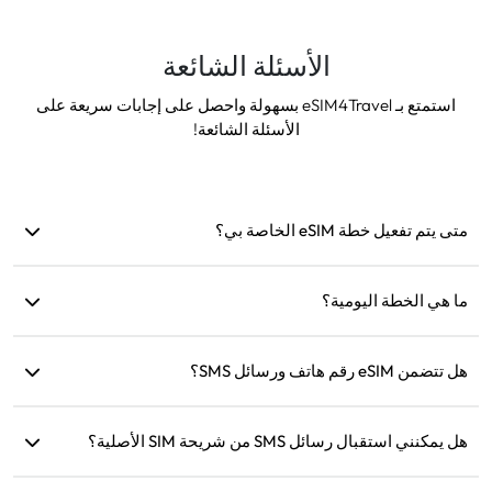
الأسئلة الشائعة
استمتع بـ eSIM4Travel بسهولة واحصل على إجابات سريعة على
الأسئلة الشائعة!
متى يتم تفعيل خطة eSIM الخاصة بي؟
يتم التفعيل بمجرد الاتصال بشبكة مدعومة. نوصي بتثبيتها قبل
السفر.
ما هي الخطة اليومية؟
على سبيل المثال: إذا تم التفعيل الساعة 9 صباحًا، ستستمر حتى
هل تتضمن eSIM رقم هاتف ورسائل SMS؟
الساعة 9 صباحًا في اليوم التالي. إذا استنفدت البيانات اليومية،
ستنخفض السرعة إلى 128 كيلوبت/ثانية، لذلك لن تقلق من نفاد
نحن نوفر خدمات البيانات فقط، ولكن يمكنك استخدام تطبيقات مثل
البيانات مرة واحدة.
WhatsApp للتواصل.
هل يمكنني استقبال رسائل SMS من شريحة SIM الأصلية؟
نعم، يمكنك تفعيل كل من eSIM وشريحة SIM الأصلية في نفس