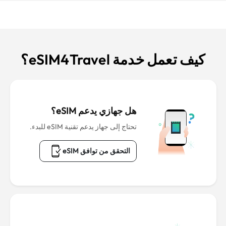
كيف تعمل خدمة eSIM4Travel؟
هل جهازي يدعم eSIM؟
تحتاج إلى جهاز يدعم تقنية eSIM للبدء.
التحقق من توافق eSIM