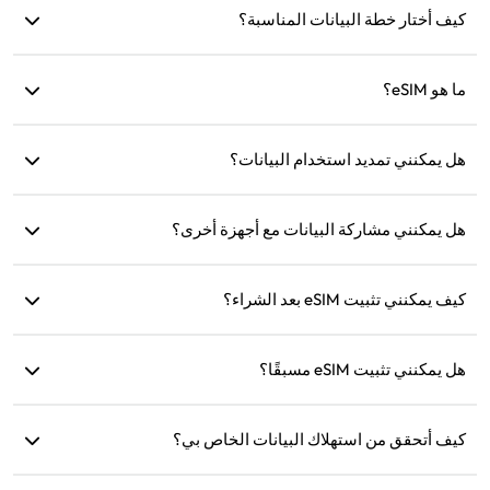
كيف أختار خطة البيانات المناسبة؟
توفر eSIM4Travel خططًا قياسية مثل 1GB/7 أيام أو (3GB، 5GB،
ما هو eSIM؟
10GB، 20GB)/30 يومًا. يمكنك اختيار الخطة بناءً على احتياجاتك
وإعادة الشحن في أي وقت.
eSIM هي شريحة SIM إلكترونية مدمجة في هاتفك. بعد تنزيلها
هل يمكنني تمديد استخدام البيانات؟
وتثبيتها، يمكنك استخدامها للاتصال بالإنترنت.
نعم، يمكنك شراء خطة جديدة وسيتم تفعيلها تلقائيًا بعد انتهاء الخطة
الحالية.
هل يمكنني مشاركة البيانات مع أجهزة أخرى؟
نعم، يمكنك مشاركة شبكتك مع أجهزة أخرى، وسيكون استهلاك
كيف يمكنني تثبيت eSIM بعد الشراء؟
البيانات هو نفسه كما على هاتفك.
انتقل إلى قسم 'eSIM الخاص بي' على الموقع واتبع التعليمات
للتثبيت.
هل يمكنني تثبيت eSIM مسبقًا؟
نعم، نوصي بتثبيته وإعداده قبل السفر لتتمكن من استخدامه فورًا
عند الوصول.
كيف أتحقق من استهلاك البيانات الخاص بي؟
يمكنك التحقق من استهلاك البيانات في قسم 'eSIM الخاص بي'