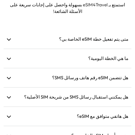
استمتع بـ eSIM4Travel بسهولة واحصل على إجابات سريعة على
الأسئلة الشائعة!
متى يتم تفعيل خطة eSIM الخاصة بي؟
يتم التفعيل بمجرد الاتصال بشبكة مدعومة. نوصي بتثبيتها قبل
السفر.
ما هي الخطة اليومية؟
على سبيل المثال: إذا تم التفعيل الساعة 9 صباحًا، ستستمر حتى
هل تتضمن eSIM رقم هاتف ورسائل SMS؟
الساعة 9 صباحًا في اليوم التالي. إذا استنفدت البيانات اليومية،
ستنخفض السرعة إلى 128 كيلوبت/ثانية، لذلك لن تقلق من نفاد
نحن نوفر خدمات البيانات فقط، ولكن يمكنك استخدام تطبيقات مثل
البيانات مرة واحدة.
WhatsApp للتواصل.
هل يمكنني استقبال رسائل SMS من شريحة SIM الأصلية؟
نعم، يمكنك تفعيل كل من eSIM وشريحة SIM الأصلية في نفس
هل هاتفي متوافق مع eSIM؟
الوقت لاستقبال الرسائل النصية مثل إشعارات بطاقات الائتمان
أثناء السفر.
يمكنك زيارة صفحة التحقق من التوافق الخاصة بنا للتأكد بسرعة إذا