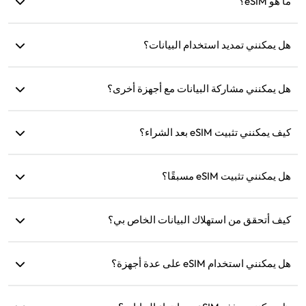
ما هو eSIM؟
10GB، 20GB)/30 يومًا. يمكنك اختيار الخطة بناءً على احتياجاتك
وإعادة الشحن في أي وقت.
eSIM هي شريحة SIM إلكترونية مدمجة في هاتفك. بعد تنزيلها
هل يمكنني تمديد استخدام البيانات؟
وتثبيتها، يمكنك استخدامها للاتصال بالإنترنت.
نعم، يمكنك شراء خطة جديدة وسيتم تفعيلها تلقائيًا بعد انتهاء الخطة
الحالية.
هل يمكنني مشاركة البيانات مع أجهزة أخرى؟
نعم، يمكنك مشاركة شبكتك مع أجهزة أخرى، وسيكون استهلاك
كيف يمكنني تثبيت eSIM بعد الشراء؟
البيانات هو نفسه كما على هاتفك.
انتقل إلى قسم 'eSIM الخاص بي' على الموقع واتبع التعليمات
للتثبيت.
هل يمكنني تثبيت eSIM مسبقًا؟
نعم، نوصي بتثبيته وإعداده قبل السفر لتتمكن من استخدامه فورًا
عند الوصول.
كيف أتحقق من استهلاك البيانات الخاص بي؟
يمكنك التحقق من استهلاك البيانات في قسم 'eSIM الخاص بي'
على الموقع.
هل يمكنني استخدام eSIM على عدة أجهزة؟
لا، يمكن تثبيت كل eSIM على جهاز واحد فقط. يرجى الاتصال بخدمة