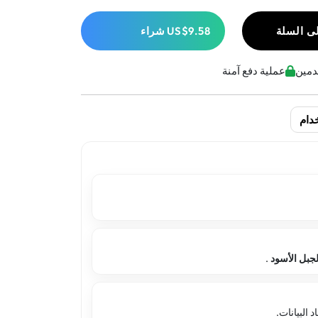
ى السلة
US$9.58
شراء
عملية دفع آمنة
دام
لجبل الأسود
.
البيانات.