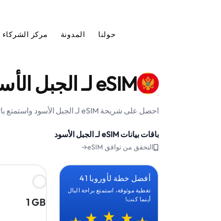
حولنا
المدونة
مركز الشركاء
eSIM لـ الجبل الأسود
احصل على شريحة eSIM لـ الجبل الأسود واستمتع باتصال إنترنت موثوق وبسعر مناسب أثناء رحلتك.
باقات بيانات eSIM لـ الجبل الأسود
التحقق من توافق eSIM→
أفضل خطة لأوروبا 41
تغطية موثوقة، استمتع براحة البال
أينما كنت!
1 GB