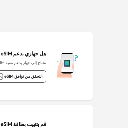
هل جهازي يدعم eSIM؟
تحتاج إلى جهاز يدعم تقنية eSIM للبدء.
التحقق من توافق eSIM
قم بتثبيت بطاقة eSIM قبل المغادرة