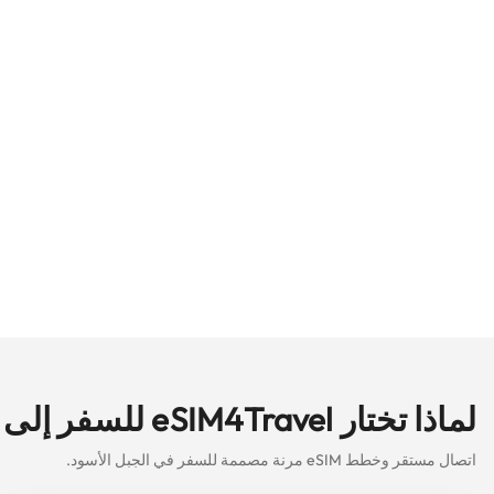
لماذا تختار eSIM4Travel للسفر إلى الجبل الأسود باستخدام eSIM؟
اتصال مستقر وخطط eSIM مرنة مصممة للسفر في الجبل الأسود.