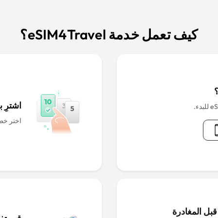
كيف تعمل خدمة eSIM4Travel؟
اشترِ بطاقة IM
اختر خطة